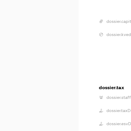
dossier.capit
dossier.kved
dossier.tax
dossier.staf
dossier.tax
dossier.esv