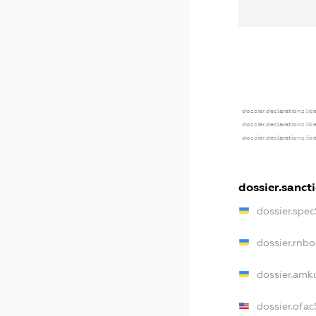
dossier.declarations.lic
dossier.declarations.li
dossier.declarations.li
dossier.sanct
dossier.spe
dossier.rnb
dossier.amk
dossier.ofa