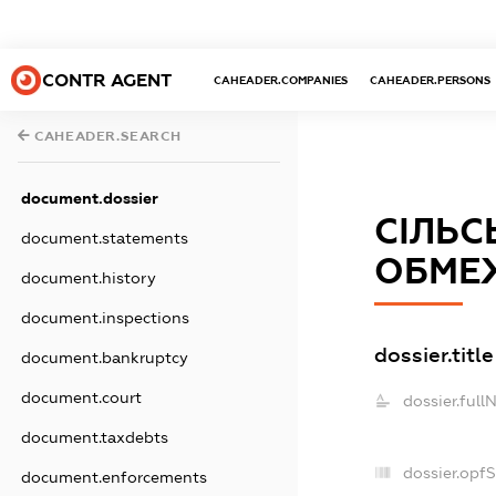
CONTR AGENT
CAHEADER.COMPANIES
CAHEADER.PERSONS
CAHEADER.SEARCH
document.dossier
СІЛЬС
document.statements
ОБМЕЖ
document.history
document.inspections
dossier.title
document.bankruptcy
document.court
dossier.full
document.taxdebts
dossier.opf
document.enforcements