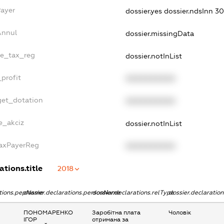
Payer
dossier.yes
dossier.ndsInn 
Annul
dossier.missingData
gle_tax_reg
dossier.notInList
_profit
XXXXXXXXXX
get_dotation
XXXXXXXXXX
e_akciz
dossier.notInList
TaxPayerReg
XXXXXXXXXX
ations.title
2018
ations.pepName
dossier.declarations.personName
dossier.declarations.relType
dossier.declaratio
ПОНОМАРЕНКО
Заробітна плата
Чоловік
ІГОР
отримана за