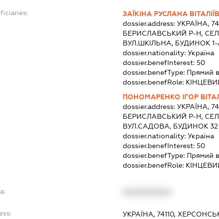
iciaries:
ЗАЇКІНА РУСЛАНА ВІТАЛІЇ
dossier.address:
УКРАЇНА, 7
БЕРИСЛАВСЬКИЙ Р-Н, СЕЛ
ВУЛ.ШКІЛЬНА, БУДИНОК 1-
dossier.nationality:
Україна
dossier.benefInterest:
50
dossier.benefType:
Прямий в
dossier.benefRole:
КІНЦЕВИ
ПОНОМАРЕНКО ІГОР ВІТА
dossier.address:
УКРАЇНА, 7
БЕРИСЛАВСЬКИЙ Р-Н, СЕЛ
ВУЛ.САДОВА, БУДИНОК 32
dossier.nationality:
Україна
dossier.benefInterest:
50
dossier.benefType:
Прямий в
dossier.benefRole:
КІНЦЕВИ
a:
XXXXXXXXXX
ess:
УКРАЇНА, 74110, ХЕРСОНСЬ