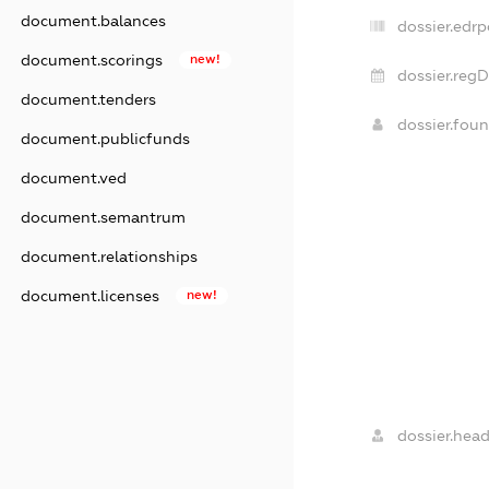
document.balances
dossier.edrp
document.scorings
new!
dossier.regD
document.tenders
dossier.fou
document.publicfunds
document.ved
document.semantrum
document.relationships
document.licenses
new!
dossier.head