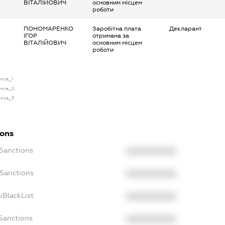
ВІТАЛІЙОВИЧ
основним місцем
роботи
ПОНОМАРЕНКО
Заробітна плата
Декларант
ІГОР
отримана за
ВІТАЛІЙОВИЧ
основним місцем
роботи
ense_1
cense_2
cense_3
ions
cSanctions
XXXXXXXXXX
oSanctions
XXXXXXXXXX
uBlackList
XXXXXXXXXX
cSanctions
XXXXXXXXXX