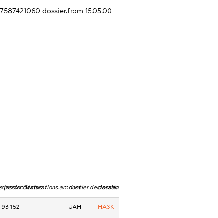
307587421060
dossier.from 15.05.00
ns.personStatus
dossier.declarations.amount
dossier.declarations.currency
dossier.declarations.source
93 152
UAH
НАЗК