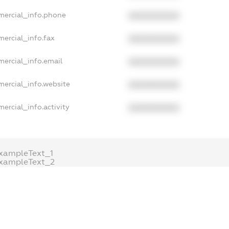
mercial_info.phone
XXXXXXXXXX
mercial_info.fax
XXXXXXXXXX
mercial_info.email
XXXXXXXXXX
mercial_info.website
XXXXXXXXXX
ercial_info.activity
XXXXXXXXXX
xampleText_1
xampleText_2
anonymousPerSearch2
.DETAILS
FREEMIUM.REGISTER