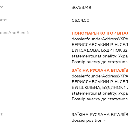
o:
30758749
ate:
06.04.00
ndersAndBenef:
ПОНОМАРЕНКО ІГОР ВІТА
dossier.founderAddress
УКРА
БЕРИСЛАВСЬКИЙ Р-Н, СЕЛ
ВУЛ.САДОВА, БУДИНОК 32
statements.nationality:
Укра
Розмір внеску до статутног
ЗАЇКІНА РУСЛАНА ВІТАЛІЇ
dossier.founderAddress
УКРА
БЕРИСЛАВСЬКИЙ Р-Н, СЕЛ
ВУЛ.ШКІЛЬНА, БУДИНОК 1-
statements.nationality:
Укра
Розмір внеску до статутног
s:
ЗАЇКІНА РУСЛАНА ВІТАЛІЇ
dossier.position -