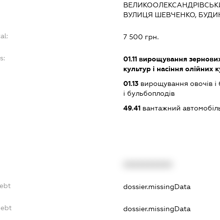
ВЕЛИКООЛЕКСАНДРІВСЬКИ
ВУЛИЦЯ ШЕВЧЕНКО, БУДИ
al:
7 500 грн.
s:
01.11
вирощування зернових 
культур і насіння олійних 
01.13
вирощування овочів і 
і бульбоплодів
49.41
вантажний автомобіл
f
XXXXXXXXXX
Debt
dossier.missingData
Debt
dossier.missingData