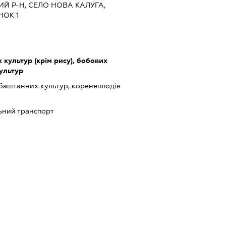
Й Р-Н, СЕЛО НОВА КАЛУГА,
НОК 1
культур (крім рису), бобових
культур
баштанних культур, коренеплодів
ьний транспорт