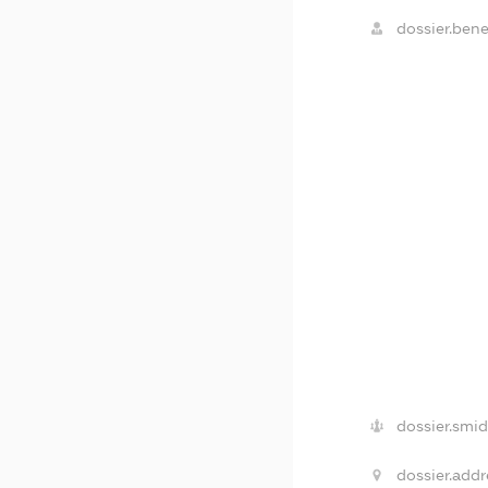
dossier.benef
dossier.smid
dossier.addr