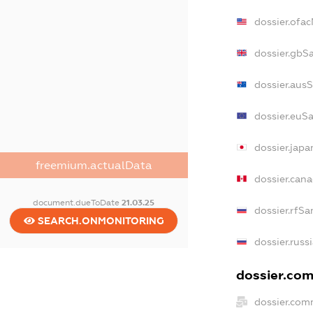
dossier.ofa
dossier.gbS
dossier.aus
dossier.euS
dossier.jap
freemium.actualData
dossier.can
document.dueToDate
21.03.25
dossier.rfSa
SEARCH.ONMONITORING
dossier.russ
dossier.com
dossier.com