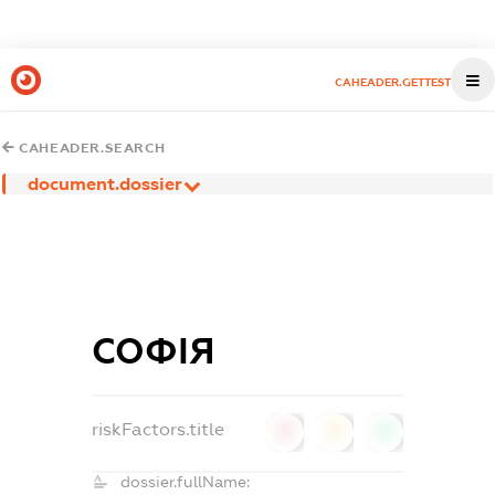
CAHEADER.GETTEST
CAHEADER.SEARCH
document.dossier
СОФІЯ
riskFactors.title
0
0
0
dossier.fullName: