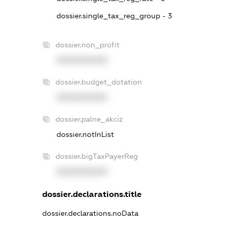
dossier.single_tax_reg_group - 3
dossier.non_profit
XXXXXXXXXX
dossier.budget_dotation
XXXXXXXXXX
dossier.palne_akciz
dossier.notInList
dossier.bigTaxPayerReg
XXXXXXXXXX
dossier.declarations.title
dossier.declarations.noData