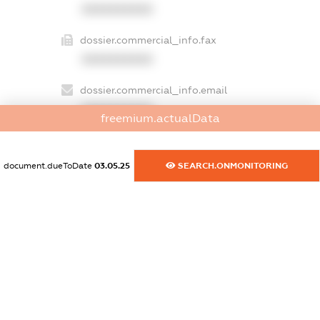
XXXXXXXXXX
dossier.commercial_info.fax
XXXXXXXXXX
dossier.commercial_info.email
XXXXXXXXXX
freemium.actualData
dossier.commercial_info.website
XXXXXXXXXX
document.dueToDate
03.05.25
SEARCH.ONMONITORING
dossier.commercial_info.activity
XXXXXXXXXX
freemium.exampleText_1
freemium.exampleText_2
freemium.anonymousPerSearch2