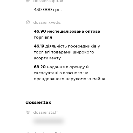
dossier.capital:
430 000 грн.
dossier.kveds:
46.90
неспеціалізована оптова
торгівля
46.19
діяльність посередників у
торгівлі товарами широкого
асортименту
68.20
надання в оренду й
експлуатацію власного чи
орендованого нерухомого майна
dossier.tax
dossier.staff
XXXXXXXXXX