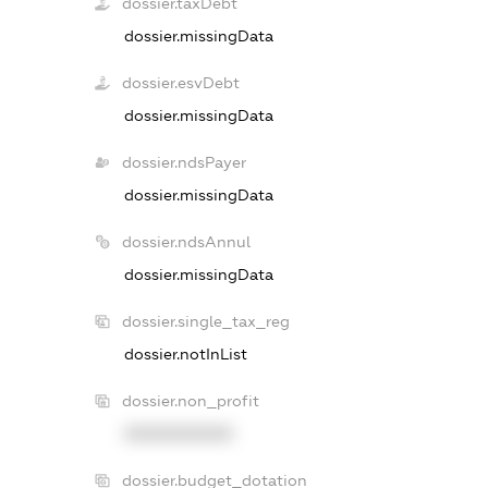
dossier.taxDebt
dossier.missingData
dossier.esvDebt
dossier.missingData
dossier.ndsPayer
dossier.missingData
dossier.ndsAnnul
dossier.missingData
dossier.single_tax_reg
dossier.notInList
dossier.non_profit
XXXXXXXXXX
dossier.budget_dotation