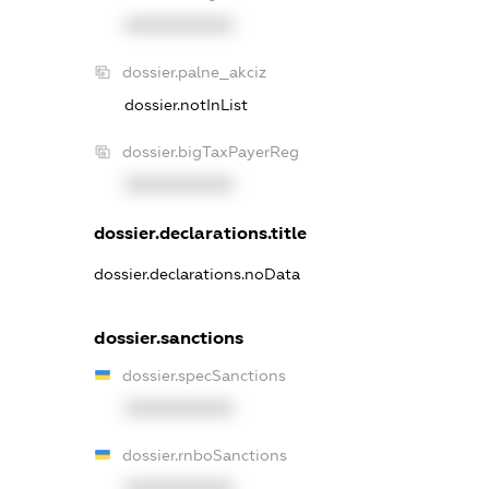
XXXXXXXXXX
dossier.palne_akciz
dossier.notInList
dossier.bigTaxPayerReg
XXXXXXXXXX
dossier.declarations.title
dossier.declarations.noData
dossier.sanctions
dossier.specSanctions
XXXXXXXXXX
dossier.rnboSanctions
XXXXXXXXXX