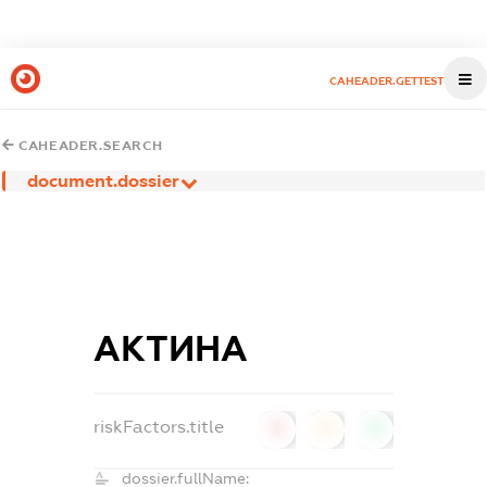
CAHEADER.GETTEST
CAHEADER.SEARCH
document.dossier
АКТИНА
riskFactors.title
0
0
0
dossier.fullName: