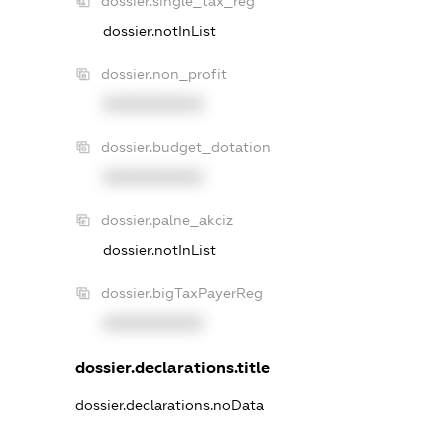
dossier.single_tax_reg
dossier.notInList
dossier.non_profit
XXXXXXXXXX
dossier.budget_dotation
XXXXXXXXXX
dossier.palne_akciz
dossier.notInList
dossier.bigTaxPayerReg
XXXXXXXXXX
dossier.declarations.title
dossier.declarations.noData