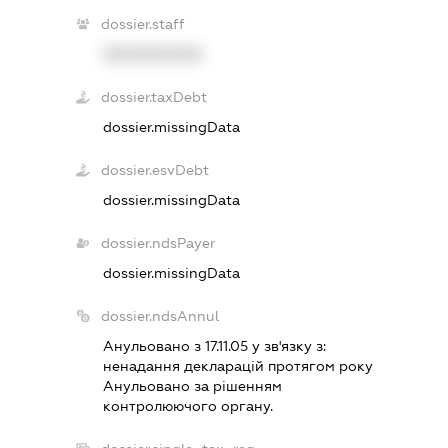
dossier.staff
XXXXXXXXXX
dossier.taxDebt
dossier.missingData
dossier.esvDebt
dossier.missingData
dossier.ndsPayer
dossier.missingData
dossier.ndsAnnul
Анульовано з 17.11.05 у зв'язку з:
ненадання декларацiй протягом року
Анульовано за рiшенням
контролюючого органу.