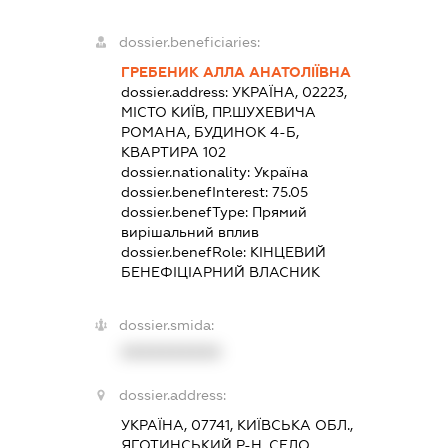
dossier.beneficiaries:
ГРЕБЕНИК АЛЛА АНАТОЛІЇВНА
dossier.address:
УКРАЇНА, 02223,
МІСТО КИЇВ, ПР.ШУХЕВИЧА
РОМАНА, БУДИНОК 4-Б,
КВАРТИРА 102
dossier.nationality:
Україна
dossier.benefInterest:
75.05
dossier.benefType:
Прямий
вирішальний вплив
dossier.benefRole:
КІНЦЕВИЙ
БЕНЕФІЦІАРНИЙ ВЛАСНИК
dossier.smida:
XXXXXXXXXX
dossier.address:
УКРАЇНА, 07741, КИЇВСЬКА ОБЛ.,
ЯГОТИНСЬКИЙ Р-Н, СЕЛО