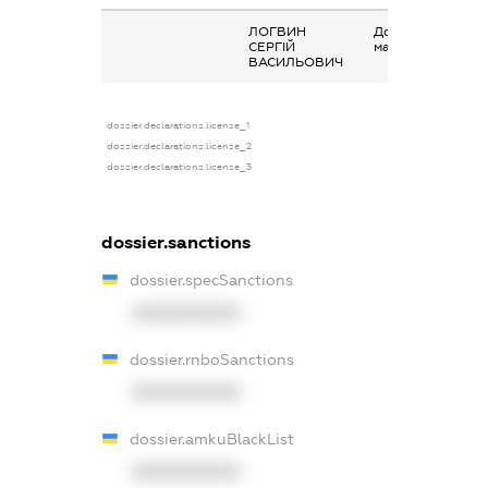
ЛОГВИН
Дохід від наданн
СЕРГІЙ
майна в оренду
ВАСИЛЬОВИЧ
dossier.declarations.license_1
dossier.declarations.license_2
dossier.declarations.license_3
dossier.sanctions
dossier.specSanctions
XXXXXXXXXX
dossier.rnboSanctions
XXXXXXXXXX
dossier.amkuBlackList
XXXXXXXXXX