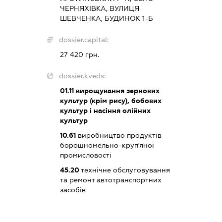
ЧЕРНЯХІВКА, ВУЛИЦЯ
ШЕВЧЕНКА, БУДИНОК 1-Б
dossier.capital:
27 420 грн.
dossier.kveds:
01.11
вирощування зернових
культур (крім рису), бобових
культур і насіння олійних
культур
10.61
виробництво продуктів
борошномельно-круп'яної
промисловості
45.20
технічне обслуговування
та ремонт автотранспортних
засобів