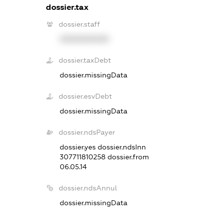
dossier.tax
dossier.staff
XXXXXXXXXX
dossier.taxDebt
dossier.missingData
dossier.esvDebt
dossier.missingData
dossier.ndsPayer
dossier.yes
dossier.ndsInn
307711810258
dossier.from
06.05.14
dossier.ndsAnnul
dossier.missingData