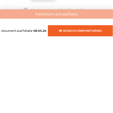
dossier.commercial_info.email
freemium.actualData
XXXXXXXXXX
dossier.commercial_info.website
document.dueToDate
08.05.26
SEARCH.ONMONITORING
XXXXXXXXXX
dossier.commercial_info.activity
XXXXXXXXXX
freemium.exampleText_1
freemium.exampleText_2
freemium.anonymousPerSearch2
FREEMIUM.DETAILS
FREEMIUM.REGISTER