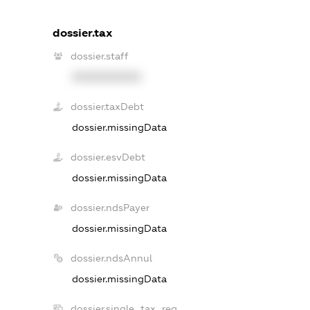
dossier.tax
dossier.staff
XXXXXXXXXX
dossier.taxDebt
dossier.missingData
dossier.esvDebt
dossier.missingData
dossier.ndsPayer
dossier.missingData
dossier.ndsAnnul
dossier.missingData
dossier.single_tax_reg