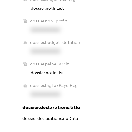
dossier.notInList
dossier.non_profit
XXXXXXXXXX
dossier.budget_dotation
XXXXXXXXXX
dossier.palne_akciz
dossier.notInList
dossier.bigTaxPayerReg
XXXXXXXXXX
dossier.declarations.title
dossier.declarations.noData