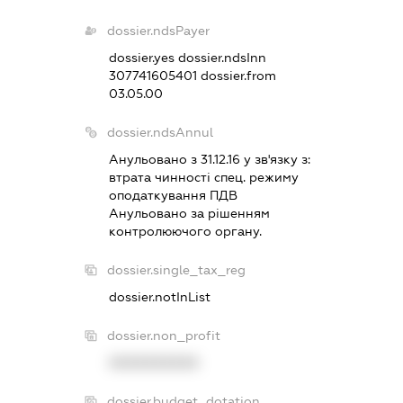
dossier.ndsPayer
dossier.yes
dossier.ndsInn
307741605401
dossier.from
03.05.00
dossier.ndsAnnul
Анульовано з 31.12.16 у зв'язку з:
втрата чинностi спец. режиму
оподаткування ПДВ
Анульовано за рiшенням
контролюючого органу.
dossier.single_tax_reg
dossier.notInList
dossier.non_profit
XXXXXXXXXX
dossier.budget_dotation