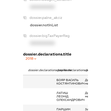
XXXXXXXXXX
dossier.palne_akciz
dossier.notInList
dossier.bigTaxPayerReg
XXXXXXXXXX
dossier.declarations.title
2018
dossier.declarations.pepName
dossier.declarations.personName
dossier.declarati
БОЯР ВАСИЛЬ
Дохід від наданн
КОСТЯНТИНОВИЧ
майна в оренду
ЛАТИШ
Дохід від наданн
ЛЕОНІД
майна в оренду
ОЛЕКСАНДРОВИЧ
ПАРШИН
Заробітна плата