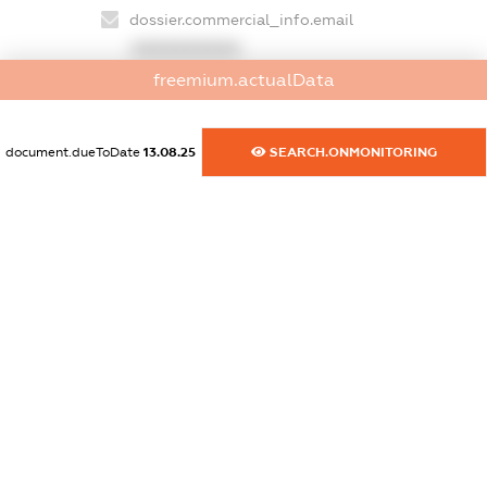
dossier.commercial_info.email
XXXXXXXXXX
freemium.actualData
dossier.commercial_info.website
XXXXXXXXXX
document.dueToDate
13.08.25
SEARCH.ONMONITORING
dossier.commercial_info.activity
XXXXXXXXXX
freemium.exampleText_1
freemium.exampleText_2
freemium.anonymousPerSearch2
FREEMIUM.DETAILS
FREEMIUM.REGISTER