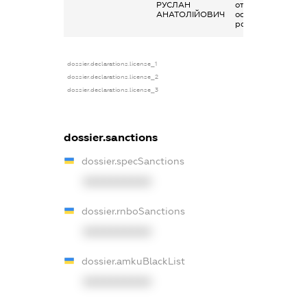
РУСЛАН
отримана за
АНАТОЛІЙОВИЧ
основним місцем
роботи
dossier.declarations.license_1
dossier.declarations.license_2
dossier.declarations.license_3
dossier.sanctions
dossier.specSanctions
XXXXXXXXXX
dossier.rnboSanctions
XXXXXXXXXX
dossier.amkuBlackList
XXXXXXXXXX