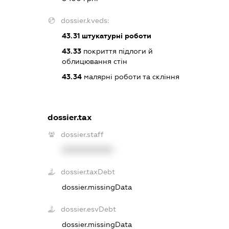
dossier.kveds:
43.31
штукатурні роботи
43.33
покриття підлоги й
облицювання стін
43.34
малярні роботи та скління
dossier.tax
dossier.staff
XXXXXXXXXX
dossier.taxDebt
dossier.missingData
dossier.esvDebt
dossier.missingData