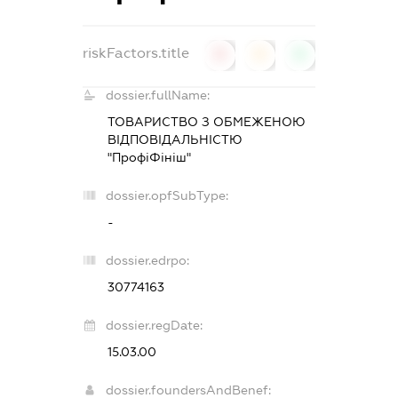
riskFactors.title
0
0
0
dossier.fullName:
ТОВАРИСТВО З ОБМЕЖЕНОЮ
ВІДПОВІДАЛЬНІСТЮ
"ПрофіФініш"
dossier.opfSubType:
-
dossier.edrpo:
30774163
dossier.regDate:
15.03.00
dossier.foundersAndBenef: