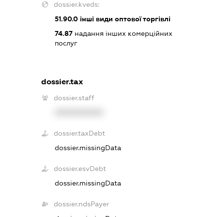
dossier.kveds:
51.90.0
інші види оптової торгівлі
74.87
надання інших комерційних
послуг
dossier.tax
dossier.staff
XXXXXXXXXX
dossier.taxDebt
dossier.missingData
dossier.esvDebt
dossier.missingData
dossier.ndsPayer