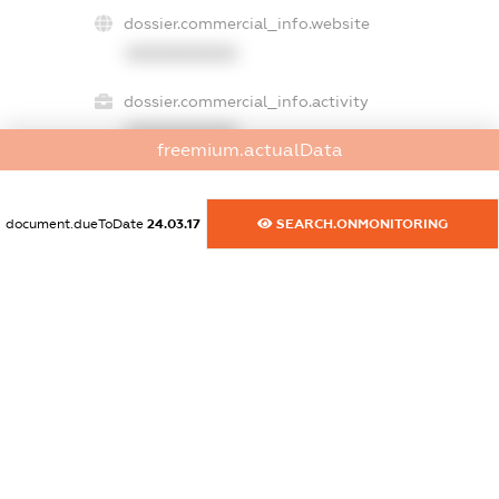
dossier.commercial_info.website
XXXXXXXXXX
dossier.commercial_info.activity
XXXXXXXXXX
freemium.actualData
document.dueToDate
24.03.17
SEARCH.ONMONITORING
freemium.exampleText_1
freemium.exampleText_2
freemium.anonymousPerSearch2
FREEMIUM.DETAILS
FREEMIUM.REGISTER