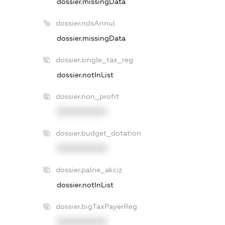
dossier.missingData
dossier.ndsAnnul
dossier.missingData
dossier.single_tax_reg
dossier.notInList
dossier.non_profit
XXXXXXXXXX
dossier.budget_dotation
XXXXXXXXXX
dossier.palne_akciz
dossier.notInList
dossier.bigTaxPayerReg
XXXXXXXXXX