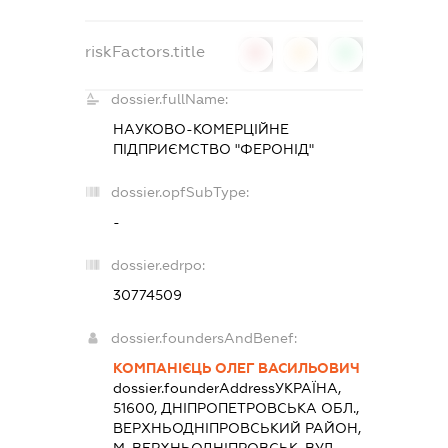
riskFactors.title
0
0
0
dossier.fullName:
НАУКОВО-КОМЕРЦІЙНЕ
ПІДПРИЄМСТВО "ФЕРОНІД"
dossier.opfSubType:
-
dossier.edrpo:
30774509
dossier.foundersAndBenef:
КОМПАНІЄЦЬ ОЛЕГ ВАСИЛЬОВИЧ
dossier.founderAddress
УКРАЇНА,
51600, ДНIПРОПЕТРОВСЬКА ОБЛ.,
ВЕРХНЬОДНIПРОВСЬКИЙ РАЙОН,
М. ВЕРХНЬОДНІПРОВСЬК, ВУЛ.