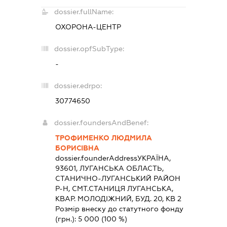
dossier.fullName:
ОХОРОНА-ЦЕНТР
dossier.opfSubType:
-
dossier.edrpo:
30774650
dossier.foundersAndBenef:
ТРОФИМЕНКО ЛЮДМИЛА
БОРИСІВНА
dossier.founderAddress
УКРАЇНА,
93601, ЛУГАНСЬКА ОБЛАСТЬ,
СТАНИЧНО-ЛУГАНСЬКИЙ РАЙОН
Р-Н, СМТ.СТАНИЦЯ ЛУГАНСЬКА,
КВАР. МОЛОДІЖНИЙ, БУД. 20, КВ 2
Розмір внеску до статутного фонду
(грн.):
5 000
(100 %)