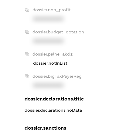
dossier.non_profit
XXXXXXXXXX
dossier.budget_dotation
XXXXXXXXXX
dossier.palne_akciz
dossier.notInList
dossier.bigTaxPayerReg
XXXXXXXXXX
dossier.declarations.title
dossier.declarations.noData
dossier.sanctions