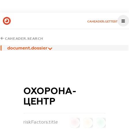
CAHEADER.GETTEST
CAHEADER.SEARCH
document.dossier
ОХОРОНА-
ЦЕНТР
riskFactors.title
0
0
0