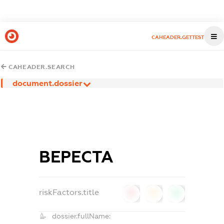
CAHEADER.GETTEST
CAHEADER.SEARCH
document.dossier
ВЕРЕСТА
riskFactors.title
0
0
0
dossier.fullName: