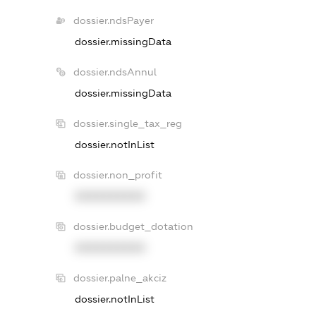
dossier.ndsPayer
dossier.missingData
dossier.ndsAnnul
dossier.missingData
dossier.single_tax_reg
dossier.notInList
dossier.non_profit
XXXXXXXXXX
dossier.budget_dotation
XXXXXXXXXX
dossier.palne_akciz
dossier.notInList