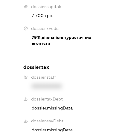
dossier.capital:
7 700 грн.
dossier.kveds:
79.11
діяльність туристичних
агентств
dossier.tax
dossier.staff
XXXXXXXXXX
dossier.taxDebt
dossier.missingData
dossier.esvDebt
dossier.missingData