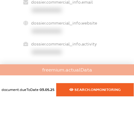
dossier.commercial_info.email
XXXXXXXXXX
dossier.commercial_info.website
XXXXXXXXXX
dossier.commercial_info.activity
XXXXXXXXXX
freemium.actualData
freemium.exampleText_1
freemium.exampleText_2
freemium.anonymousPerSearch2
document.dueToDate
03.05.25
SEARCH.ONMONITORING
FREEMIUM.DETAILS
FREEMIUM.REGISTER