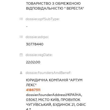
ТОВАРИСТВО З ОБМЕЖЕНОЮ
ВІДПОВІДАЛЬНІСТЮ " ВЕРЕСТА"
dossier.opfSubType:
-
dossier.edrpo:
30778440
dossier.regDate:
22.02.00
dossier.foundersAndBenef:
ЮРИДИЧНА КОМПАНІЯ "АРТУМ
ЛЕКС"
41867511
dossier.founderAddress
УКРАЇНА,
03067, МІСТО КИЇВ, ПРОВУЛОК
ЧУГУЇВСЬКИЙ, БУДИНОК 21, ОФІС
4.7