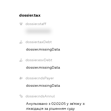
dossier.tax
dossier.staff
XXXXXXXXXX
dossier.taxDebt
dossier.missingData
dossier.esvDebt
dossier.missingData
dossier.ndsPayer
dossier.missingData
dossier.ndsAnnul
Анульовано з 02.02.05 у зв'язку з:
лiквiдацiя за рiшенням суду