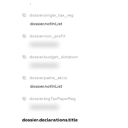
.
dossier.single_tax_reg
dossier.notInList
dossier.non_profit
XXXXXXXXXX
dossier.budget_dotation
XXXXXXXXXX
dossier.palne_akciz
dossier.notInList
dossier.bigTaxPayerReg
XXXXXXXXXX
dossier.declarations.title