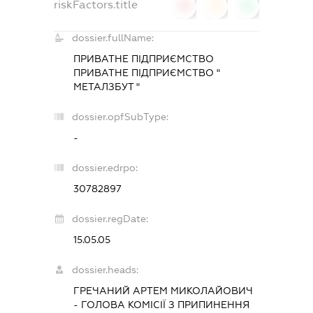
riskFactors.title
0
0
0
dossier.fullName:
ПРИВАТНЕ ПІДПРИЄМСТВО
ПРИВАТНЕ ПІДПРИЄМСТВО "
МЕТАЛЗБУТ "
dossier.opfSubType:
-
dossier.edrpo:
30782897
dossier.regDate:
15.05.05
dossier.heads:
ГРЕЧАНИЙ АРТЕМ МИКОЛАЙОВИЧ
-
ГОЛОВА КОМІСІЇ З ПРИПИНЕННЯ