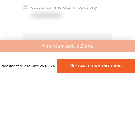
dossier.commercial_info.activity
XXXXXXXXXX
freemium.exampleText_1
freemium.actualData
freemium.exampleText_2
freemium.anonymousPerSearch2
FREEMIUM.DETAILS
document.dueToDate
25.06.26
SEARCH.ONMONITORING
FREEMIUM.REGISTER