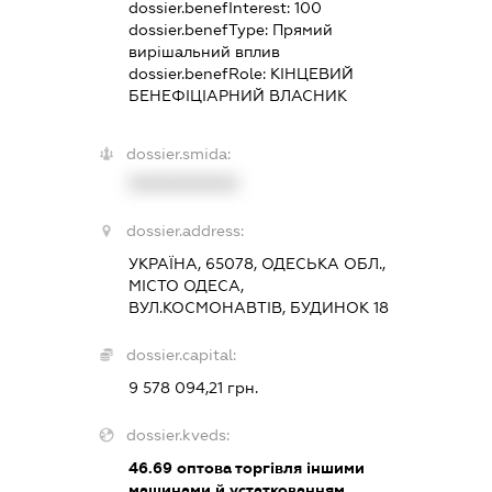
dossier.benefInterest:
100
dossier.benefType:
Прямий
вирішальний вплив
dossier.benefRole:
КІНЦЕВИЙ
БЕНЕФІЦІАРНИЙ ВЛАСНИК
dossier.smida:
XXXXXXXXXX
dossier.address:
УКРАЇНА, 65078, ОДЕСЬКА ОБЛ.,
МІСТО ОДЕСА,
ВУЛ.КОСМОНАВТІВ, БУДИНОК 18
dossier.capital:
9 578 094,21 грн.
dossier.kveds:
46.69
оптова торгівля іншими
машинами й устаткованням