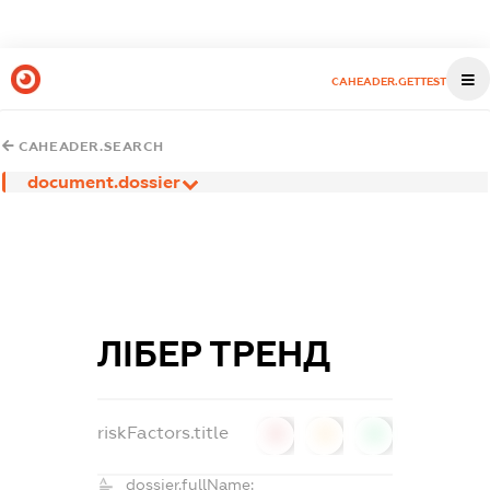
CAHEADER.GETTEST
CAHEADER.SEARCH
document.dossier
ЛІБЕР ТРЕНД
riskFactors.title
0
0
0
dossier.fullName: