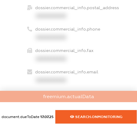
dossier.commercial_info.postal_address
XXXXXXXXXX
dossier.commercial_info.phone
XXXXXXXXXX
dossier.commercial_info.fax
XXXXXXXXXX
dossier.commercial_info.email
XXXXXXXXXX
dossier.commercial_info.website
freemium.actualData
XXXXXXXXXX
dossier.commercial_info.activity
document.dueToDate
17.07.25
SEARCH.ONMONITORING
XXXXXXXXXX