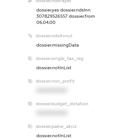
dossier.ndsPayer
dossier.yes
dossier.ndsInn
307829526557
dossier.from
06.04.00
dossier.ndsAnnul
dossier.missingData
dossier.single_tax_reg
dossier.notInList
dossier.non_profit
XXXXXXXXXX
dossier.budget_dotation
XXXXXXXXXX
dossier.palne_akciz
dossier.notInList