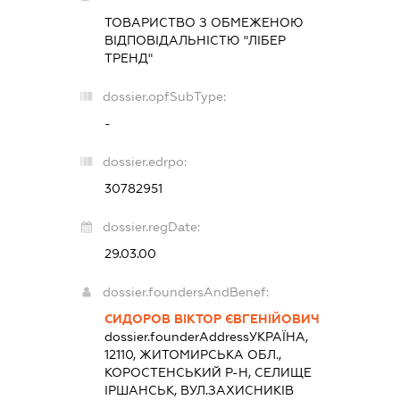
ТОВАРИСТВО З ОБМЕЖЕНОЮ
ВІДПОВІДАЛЬНІСТЮ "ЛІБЕР
ТРЕНД"
dossier.opfSubType:
-
dossier.edrpo:
30782951
dossier.regDate:
29.03.00
dossier.foundersAndBenef:
СИДОРОВ ВІКТОР ЄВГЕНІЙОВИЧ
dossier.founderAddress
УКРАЇНА,
12110, ЖИТОМИРСЬКА ОБЛ.,
КОРОСТЕНСЬКИЙ Р-Н, СЕЛИЩЕ
ІРШАНСЬК, ВУЛ.ЗАХИСНИКІВ