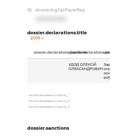
dossier.bigTaxPayerReg
XXXXXXXXXX
dossier.declarations.title
2019
dossier.declarations.pepName
dossier.declarations.personName
dossier.declaratio
УДОД ОЛЕКСІЙ
Заробітна плата
ОЛЕКСАНДРОВИЧ
отримана за
основним місцем
роботи
dossier.declarations.license_1
dossier.declarations.license_2
dossier.declarations.license_3
dossier.sanctions