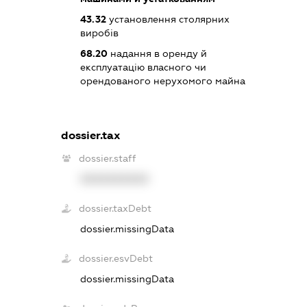
43.32
установлення столярних
виробів
68.20
надання в оренду й
експлуатацію власного чи
орендованого нерухомого майна
dossier.tax
dossier.staff
XXXXXXXXXX
dossier.taxDebt
dossier.missingData
dossier.esvDebt
dossier.missingData