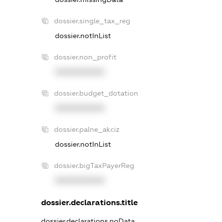
dossier.single_tax_reg
dossier.notInList
dossier.non_profit
XXXXXXXXXX
dossier.budget_dotation
XXXXXXXXXX
dossier.palne_akciz
dossier.notInList
dossier.bigTaxPayerReg
XXXXXXXXXX
dossier.declarations.title
dossier.declarations.noData