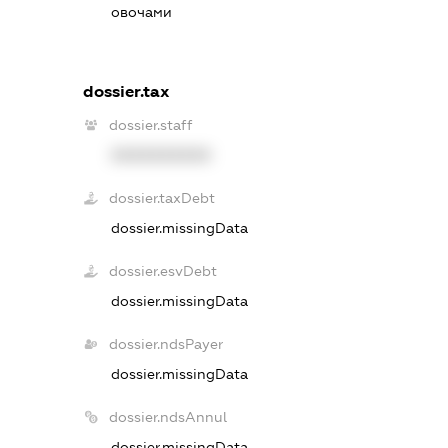
овочами
dossier.tax
dossier.staff
XXXXXXXXXX
dossier.taxDebt
dossier.missingData
dossier.esvDebt
dossier.missingData
dossier.ndsPayer
dossier.missingData
dossier.ndsAnnul
dossier.missingData