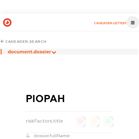
CAHEADER.GETTEST
CAHEADER.SEARCH
document.dossier
РІОРАН
riskFactors.title
0
0
0
dossier.fullName: