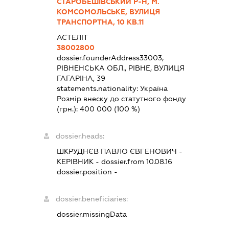
СТАРОБЕШІВСЬКИЙ Р-Н, М.
КОМСОМОЛЬСЬКЕ, ВУЛИЦЯ
ТРАНСПОРТНА, 10 КВ.11
АСТЕЛІТ
38002800
dossier.founderAddress
33003,
РІВНЕНСЬКА ОБЛ., РІВНЕ, ВУЛИЦЯ
ГАГАРІНА, 39
statements.nationality:
Україна
Розмір внеску до статутного фонду
(грн.):
400 000
(100 %)
dossier.heads:
ШКРУДНЄВ ПАВЛО ЄВГЕНОВИЧ
-
КЕРІВНИК
- dossier.from 10.08.16
dossier.position -
dossier.beneficiaries:
dossier.missingData