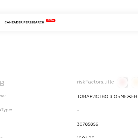
BETA
CAHEADER.PERSSEARCH
riskFactors.title
0
0
me:
ТОВАРИСТВО З ОБМЕЖЕНО
bType:
-
30785856
e: