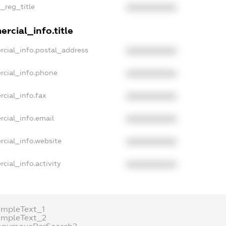
n_reg_title
XXXXXXXXXX
rcial_info.title
rcial_info.postal_address
XXXXXXXXXX
rcial_info.phone
XXXXXXXXXX
rcial_info.fax
XXXXXXXXXX
rcial_info.email
XXXXXXXXXX
rcial_info.website
XXXXXXXXXX
cial_info.activity
XXXXXXXXXX
ampleText_1
ampleText_2