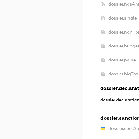
dossier.ndsAn
dossier.single
dossier.non_pr
dossier.budge
dossier.palne_
dossier.bigTa
dossier.declarat
dossier.declarati
dossier.sanctio
dossier.specS