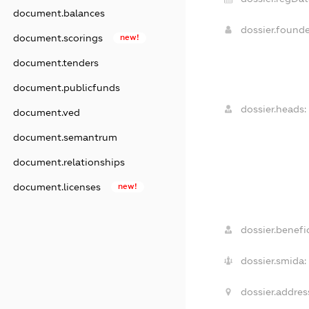
document.balances
dossier.found
document.scorings
new!
document.tenders
document.publicfunds
dossier.heads:
document.ved
document.semantrum
document.relationships
document.licenses
new!
dossier.benefic
dossier.smida:
dossier.addres