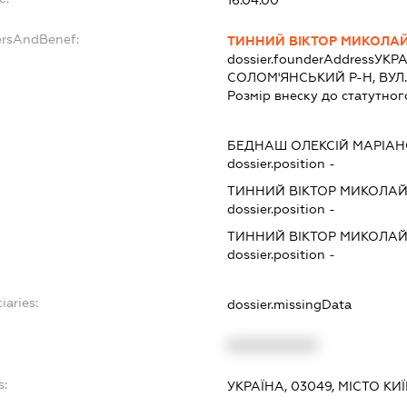
16.04.00
ersAndBenef:
ТИННИЙ ВІКТОР МИКОЛА
dossier.founderAddress
УКРА
СОЛОМ'ЯНСЬКИЙ Р-Н, ВУЛ.
Розмір внеску до статутног
БЕДНАШ ОЛЕКСІЙ МАРІА
dossier.position -
ТИННИЙ ВІКТОР МИКОЛА
dossier.position -
ТИННИЙ ВІКТОР МИКОЛА
dossier.position -
iaries:
dossier.missingData
XXXXXXXXXX
s:
УКРАЇНА, 03049, МІСТО КИ