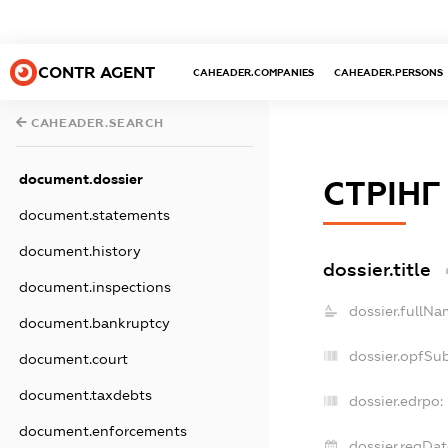
CONTR AGENT
CAHEADER.COMPANIES
CAHEADER.PERSONS
CAHEADER.SEARCH
document.dossier
СТРІНГ
document.statements
document.history
dossier.title
document.inspections
dossier.fullNa
document.bankruptcy
dossier.opfSu
document.court
document.taxdebts
dossier.edrpo:
document.enforcements
dossier.regDat