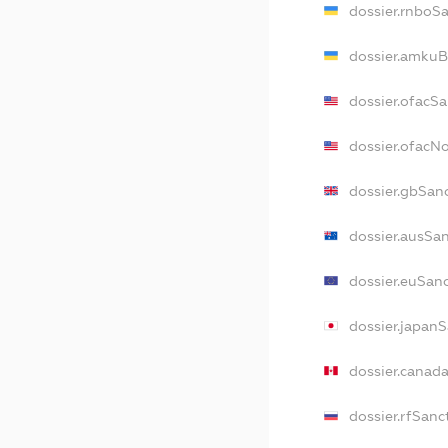
dossier.rnboS
dossier.amkuB
dossier.ofacS
dossier.ofacN
dossier.gbSan
dossier.ausSa
dossier.euSan
dossier.japan
dossier.canad
dossier.rfSanc