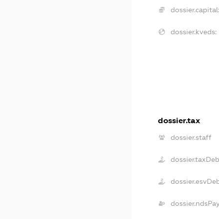
dossier.capital
dossier.kveds:
dossier.tax
dossier.staff
dossier.taxDe
dossier.esvDe
dossier.ndsPa