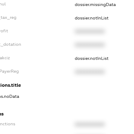
nul
dossier.missingData
_tax_reg
dossier.notInList
ofit
XXXXXXXXXX
t_dotation
XXXXXXXXXX
akciz
dossier.notInList
xPayerReg
XXXXXXXXXX
ions.title
ons.noData
ns
anctions
XXXXXXXXXX