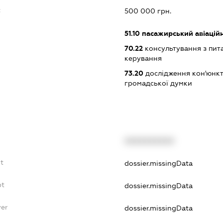
:
500 000 грн.
51.10
пасажирський авіацій
70.22
консультування з пита
керування
73.20
дослідження кон'юнкт
громадської думки
XXXXXXXXXX
bt
dossier.missingData
bt
dossier.missingData
yer
dossier.missingData