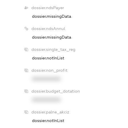
dossier.ndsPayer
dossier.missingData
dossier.ndsAnnul
dossier.missingData
dossier.single_tax_reg
dossier.notInList
dossier.non_profit
XXXXXXXXXX
dossier.budget_dotation
XXXXXXXXXX
dossier.palne_akciz
dossier.notInList