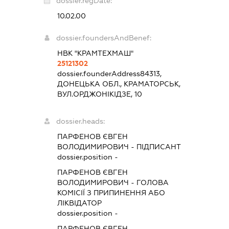
dossier.regDate:
10.02.00
dossier.foundersAndBenef:
НВК "КРАМТЕХМАШ"
25121302
dossier.founderAddress
84313,
ДОНЕЦЬКА ОБЛ., КРАМАТОРСЬК,
ВУЛ.ОРДЖОНІКІДЗЕ, 10
dossier.heads:
ПАРФЕНОВ ЄВГЕН
ВОЛОДИМИРОВИЧ
-
ПІДПИСАНТ
dossier.position -
ПАРФЕНОВ ЄВГЕН
ВОЛОДИМИРОВИЧ
-
ГОЛОВА
КОМІСІЇ З ПРИПИНЕННЯ АБО
ЛІКВІДАТОР
dossier.position -
ПАРФЕНОВ ЄВГЕН