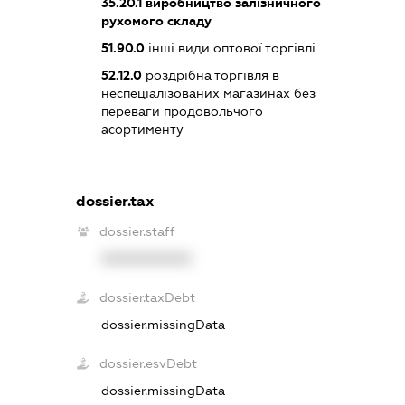
35.20.1
виробництво залізничного
рухомого складу
51.90.0
інші види оптової торгівлі
52.12.0
роздрібна торгівля в
неспеціалізованих магазинах без
переваги продовольчого
асортименту
dossier.tax
dossier.staff
XXXXXXXXXX
dossier.taxDebt
dossier.missingData
dossier.esvDebt
dossier.missingData