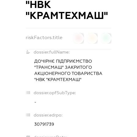
"НВК
"КРАМТЕХМАШ"
riskFactors.title
0
0
0
dossier.fullName:
ДОЧІРНЄ ПІДПРИЄМСТВО
"ТРАНСМАШ" ЗАКРИТОГО
АКЦІОНЕРНОГО ТОВАРИСТВА
"НВК "КРАМТЕХМАШ"
dossier.opfSubType:
-
dossier.edrpo:
30791739