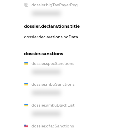
dossier.bigTaxPayerReg
XXXXXXXXXX
dossier.declarations.title
dossier.declarations.noData
dossier.sanctions
dossier.specSanctions
XXXXXXXXXX
dossier.rnboSanctions
XXXXXXXXXX
dossier.amkuBlackList
XXXXXXXXXX
dossier.ofacSanctions