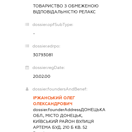
ТОВАРИСТВО З ОБМЕЖЕНОЮ
ВІДПОВІДАЛЬНІСТЮ
РЕЛАКС
dossier.opfSubType:
-
dossier.edrpo:
30793081
dossier.regDate:
20.02.00
dossier.foundersAndBenef:
ІРЖАНСЬКИЙ ОЛЕГ
ОЛЕКСАНДРОВИЧ
dossier.founderAddress
ДОНЕЦЬКА
ОБЛ., МІСТО ДОНЕЦЬК,
КИЇВСЬКИЙ РАЙОН ВУЛИЦЯ
АРТЕМА БУД. 210 Б КВ. 52