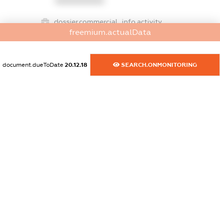
XXXXXXXXXX
dossier.commercial_info.activity
freemium.actualData
XXXXXXXXXX
document.dueToDate
20.12.18
SEARCH.ONMONITORING
freemium.exampleText_1
freemium.exampleText_2
freemium.anonymousPerSearch2
FREEMIUM.DETAILS
FREEMIUM.REGISTER