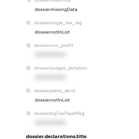
dossier.missingData
dossier.single_tax_reg
dossier.notInList
dossier.non_profit
XXXXXXXXXX
dossier.budget_dotation
XXXXXXXXXX
dossier.palne_akciz
dossier.notInList
dossier.bigTaxPayerReg
XXXXXXXXXX
dossier.declarations.title