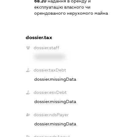
68.20
надання в оренду й
експлуатацію власного чи
орендованого нерухомого майна
dossier.tax
dossier.staff
XXXXXXXXXX
dossier.taxDebt
dossier.missingData
dossier.esvDebt
dossier.missingData
dossier.ndsPayer
dossier.missingData
dossier.ndsAnnul