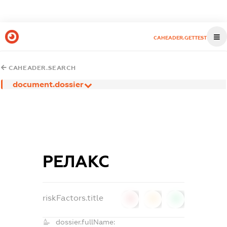
CAHEADER.GETTEST
CAHEADER.SEARCH
document.dossier
РЕЛАКС
riskFactors.title
0
0
0
dossier.fullName: