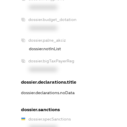
XXXXXXXXXX
dossier.budget_dotation
XXXXXXXXXX
dossier.palne_akciz
dossier.notInList
dossier.bigTaxPayerReg
XXXXXXXXXX
dossier.declarations.title
dossier.declarations.noData
dossier.sanctions
dossier.specSanctions