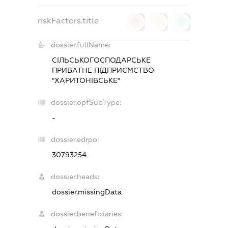
riskFactors.title
0
0
0
dossier.fullName:
СІЛЬСЬКОГОСПОДАРСЬКЕ
ПРИВАТНЕ ПІДПРИЄМСТВО
"ХАРИТОНІВСЬКЕ"
dossier.opfSubType:
-
dossier.edrpo:
30793254
dossier.heads:
dossier.missingData
dossier.beneficiaries: