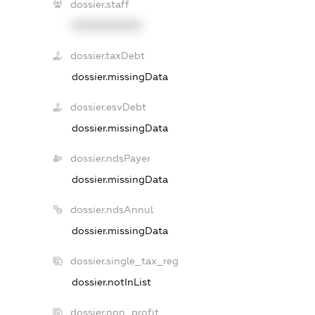
dossier.staff
XXXXXXXXXX
dossier.taxDebt
dossier.missingData
dossier.esvDebt
dossier.missingData
dossier.ndsPayer
dossier.missingData
dossier.ndsAnnul
dossier.missingData
dossier.single_tax_reg
dossier.notInList
dossier.non_profit