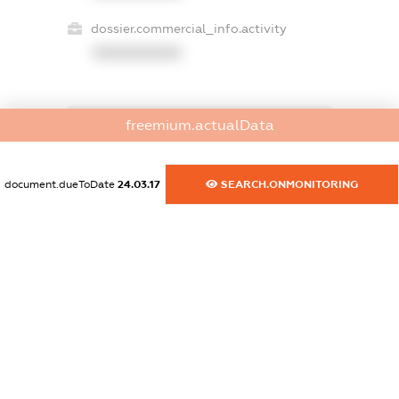
dossier.commercial_info.activity
XXXXXXXXXX
freemium.actualData
freemium.exampleText_1
freemium.exampleText_2
freemium.anonymousPerSearch2
document.dueToDate
24.03.17
SEARCH.ONMONITORING
FREEMIUM.DETAILS
FREEMIUM.REGISTER