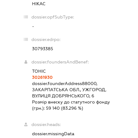
НІКАС
dossier.opfSubType:
-
dossier.edrpo:
30793385
dossier.foundersAndBenef:
ТОНІС
30261930
dossier.founderAddress
88000,
ЗАКАРПАТСЬКА ОБЛ., УЖГОРОД,
ВУЛИЦЯ ДОБРЯНСЬКОГО, 6
Розмір внеску до статутного фонду
(грн.):
59 140
(83.296 %)
dossier.heads:
dossier.missingData