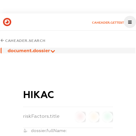
CAHEADER.GETTEST
CAHEADER.SEARCH
document.dossier
НІКАС
riskFactors.title
0
0
0
dossier.fullName: