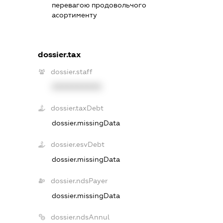
перевагою продовольчого
асортименту
dossier.tax
dossier.staff
XXXXXXXXXX
dossier.taxDebt
dossier.missingData
dossier.esvDebt
dossier.missingData
dossier.ndsPayer
dossier.missingData
dossier.ndsAnnul