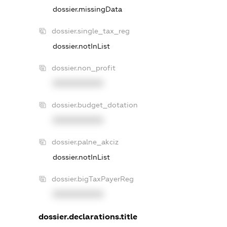
dossier.missingData
dossier.single_tax_reg
dossier.notInList
dossier.non_profit
XXXXXXXXXX
dossier.budget_dotation
XXXXXXXXXX
dossier.palne_akciz
dossier.notInList
dossier.bigTaxPayerReg
XXXXXXXXXX
dossier.declarations.title