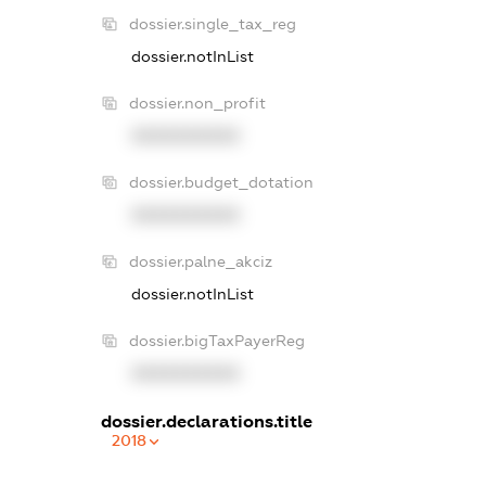
dossier.single_tax_reg
dossier.notInList
dossier.non_profit
XXXXXXXXXX
dossier.budget_dotation
XXXXXXXXXX
dossier.palne_akciz
dossier.notInList
dossier.bigTaxPayerReg
XXXXXXXXXX
dossier.declarations.title
2018