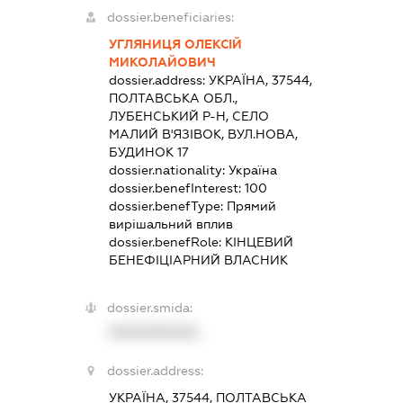
dossier.beneficiaries:
УГЛЯНИЦЯ ОЛЕКСІЙ
МИКОЛАЙОВИЧ
dossier.address:
УКРАЇНА, 37544,
ПОЛТАВСЬКА ОБЛ.,
ЛУБЕНСЬКИЙ Р-Н, СЕЛО
МАЛИЙ В'ЯЗІВОК, ВУЛ.НОВА,
БУДИНОК 17
dossier.nationality:
Україна
dossier.benefInterest:
100
dossier.benefType:
Прямий
вирішальний вплив
dossier.benefRole:
КІНЦЕВИЙ
БЕНЕФІЦІАРНИЙ ВЛАСНИК
dossier.smida:
XXXXXXXXXX
dossier.address:
УКРАЇНА, 37544, ПОЛТАВСЬКА