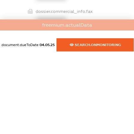
dossier.commercial_info.fax
XXXXXXXXXX
freemium.actualData
dossier.commercial_info.email
XXXXXXXXXX
document.dueToDate
04.05.25
SEARCH.ONMONITORING
dossier.commercial_info.website
XXXXXXXXXX
dossier.commercial_info.activity
XXXXXXXXXX
freemium.exampleText_1
freemium.exampleText_2
freemium.anonymousPerSearch2
FREEMIUM.DETAILS