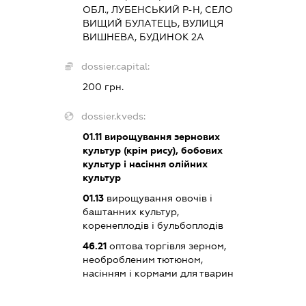
ОБЛ., ЛУБЕНСЬКИЙ Р-Н, СЕЛО
ВИЩИЙ БУЛАТЕЦЬ, ВУЛИЦЯ
ВИШНЕВА, БУДИНОК 2А
dossier.capital:
200 грн.
dossier.kveds:
01.11
вирощування зернових
культур (крім рису), бобових
культур і насіння олійних
культур
01.13
вирощування овочів і
баштанних культур,
коренеплодів і бульбоплодів
46.21
оптова торгівля зерном,
необробленим тютюном,
насінням і кормами для тварин