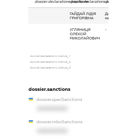
dossier.declarations.pepName
dossier.declarations.personName
dossier.declarati
ГАЙДАЙ ЛІДІЯ
Дохід від наданн
ГРИГОРІВНА
майна в оренду
УГЛЯНИЦЯ
-
ОЛЕКСІЙ
МИКОЛАЙОВИЧ
dossier.declarations.license_1
dossier.declarations.license_2
dossier.declarations.license_3
dossier.sanctions
dossier.specSanctions
XXXXXXXXXX
dossier.rnboSanctions
XXXXXXXXXX