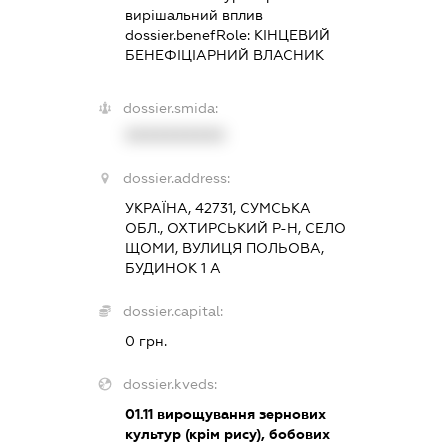
вирішальний вплив
dossier.benefRole:
КІНЦЕВИЙ
БЕНЕФІЦІАРНИЙ ВЛАСНИК
dossier.smida:
XXXXXXXXXX
dossier.address:
УКРАЇНА, 42731, СУМСЬКА
ОБЛ., ОХТИРСЬКИЙ Р-Н, СЕЛО
ЩОМИ, ВУЛИЦЯ ПОЛЬОВА,
БУДИНОК 1 А
dossier.capital:
0 грн.
dossier.kveds:
01.11
вирощування зернових
культур (крім рису), бобових