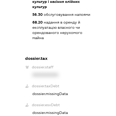
культур і насіння олійних
культур
56.30
обслуговування напоями
68.20
надання в оренду й
експлуатацію власного чи
орендованого нерухомого
майна
dossier.tax
dossier.staff
XXXXXXXXXX
dossier.taxDebt
dossier.missingData
dossier.esvDebt
dossier.missingData