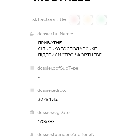
riskFactors.title
0
0
0
dossier.fullName:
ПРИВАТНЕ
СІЛЬСЬКОГОСПОДАРСЬКЕ
ПІДПРИЄМСТВО "ЖОВТНЕВЕ"
dossier.opfSubType:
-
dossier.edrpo:
30794512
dossier.regDate:
17.05.00
dossier.foundersAndBenef: