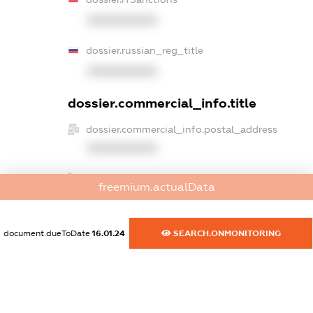
XXXXXXXXXX
dossier.russian_reg_title
XXXXXXXXXX
dossier.commercial_info.title
dossier.commercial_info.postal_address
XXXXXXXXXX
dossier.commercial_info.phone
freemium.actualData
XXXXXXXXXX
dossier.commercial_info.fax
document.dueToDate
16.01.24
SEARCH.ONMONITORING
XXXXXXXXXX
dossier.commercial_info.email
XXXXXXXXXX