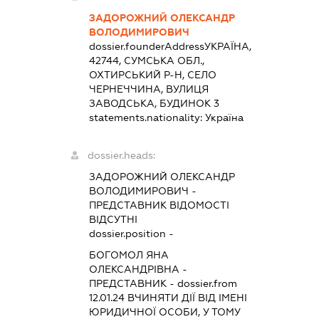
ЗАДОРОЖНИЙ ОЛЕКСАНДР
ВОЛОДИМИРОВИЧ
dossier.founderAddress
УКРАЇНА,
42744, СУМСЬКА ОБЛ.,
ОХТИРСЬКИЙ Р-Н, СЕЛО
ЧЕРНЕЧЧИНА, ВУЛИЦЯ
ЗАВОДСЬКА, БУДИНОК 3
statements.nationality:
Україна
dossier.heads:
ЗАДОРОЖНИЙ ОЛЕКСАНДР
ВОЛОДИМИРОВИЧ
-
ПРЕДСТАВНИК
ВІДОМОСТІ
ВІДСУТНІ
dossier.position -
БОГОМОЛ ЯНА
ОЛЕКСАНДРІВНА
-
ПРЕДСТАВНИК
- dossier.from
12.01.24
ВЧИНЯТИ ДІЇ ВІД ІМЕНІ
ЮРИДИЧНОЇ ОСОБИ, У ТОМУ