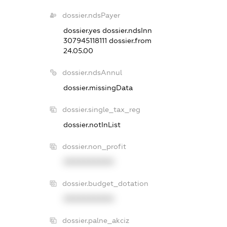
dossier.ndsPayer
dossier.yes
dossier.ndsInn
307945118111
dossier.from
24.05.00
dossier.ndsAnnul
dossier.missingData
dossier.single_tax_reg
dossier.notInList
dossier.non_profit
XXXXXXXXXX
dossier.budget_dotation
XXXXXXXXXX
dossier.palne_akciz