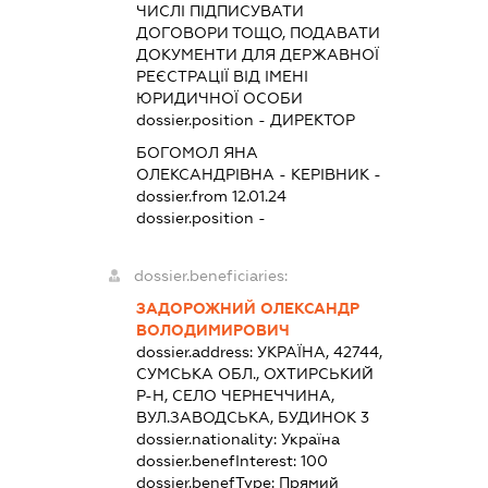
ЧИСЛІ ПІДПИСУВАТИ
ДОГОВОРИ ТОЩО, ПОДАВАТИ
ДОКУМЕНТИ ДЛЯ ДЕРЖАВНОЇ
РЕЄСТРАЦІЇ ВІД ІМЕНІ
ЮРИДИЧНОЇ ОСОБИ
dossier.position - ДИРЕКТОР
БОГОМОЛ ЯНА
ОЛЕКСАНДРІВНА
-
КЕРІВНИК
-
dossier.from 12.01.24
dossier.position -
dossier.beneficiaries:
ЗАДОРОЖНИЙ ОЛЕКСАНДР
ВОЛОДИМИРОВИЧ
dossier.address:
УКРАЇНА, 42744,
СУМСЬКА ОБЛ., ОХТИРСЬКИЙ
Р-Н, СЕЛО ЧЕРНЕЧЧИНА,
ВУЛ.ЗАВОДСЬКА, БУДИНОК 3
dossier.nationality:
Україна
dossier.benefInterest:
100
dossier.benefType:
Прямий