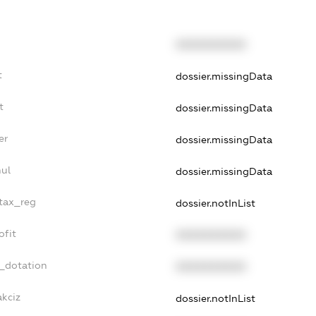
XXXXXXXXXX
t
dossier.missingData
t
dossier.missingData
er
dossier.missingData
nul
dossier.missingData
_tax_reg
dossier.notInList
ofit
XXXXXXXXXX
t_dotation
XXXXXXXXXX
akciz
dossier.notInList