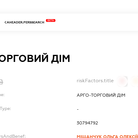
BETA
CAHEADER.PERSSEARCH
ОРГОВИЙ ДІМ
riskFactors.title
0
0
me:
АРГО-ТОРГОВИЙ ДІМ
Type:
-
30794792
ersAndBenef:
МІЩАНЧУК ОЛЬГА ОЛЕКСІ