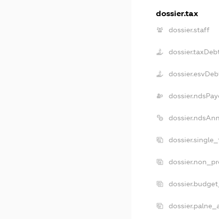
dossier.tax
dossier.staff
dossier.taxDeb
dossier.esvDeb
dossier.ndsPay
dossier.ndsAn
dossier.single
dossier.non_pr
dossier.budge
dossier.palne_