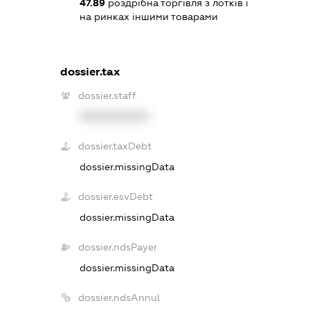
47.89
роздрібна торгівля з лотків і
на ринках іншими товарами
dossier.tax
dossier.staff
XXXXXXXXXX
dossier.taxDebt
dossier.missingData
dossier.esvDebt
dossier.missingData
dossier.ndsPayer
dossier.missingData
dossier.ndsAnnul