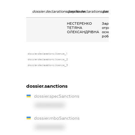
dossier.declarations.pepName
dossier.declarations.personName
dossier.declaratio
НЕСТЕРЕНКО
Заробітна плата
ТЕТЯНА
отримана за
ОЛЕКСАНДРІВНА
основним місцем
роботи
dossier.declarations.license_1
dossier.declarations.license_2
dossier.declarations.license_3
dossier.sanctions
dossier.specSanctions
XXXXXXXXXX
dossier.rnboSanctions
XXXXXXXXXX