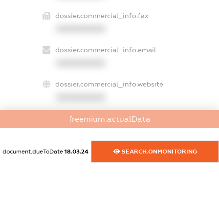
dossier.commercial_info.fax
XXXXXXXXXX
dossier.commercial_info.email
XXXXXXXXXX
dossier.commercial_info.website
XXXXXXXXXX
dossier.commercial_info.activity
freemium.actualData
XXXXXXXXXX
document.dueToDate
18.03.24
SEARCH.ONMONITORING
freemium.exampleText_1
freemium.exampleText_2
freemium.anonymousPerSearch2
FREEMIUM.DETAILS