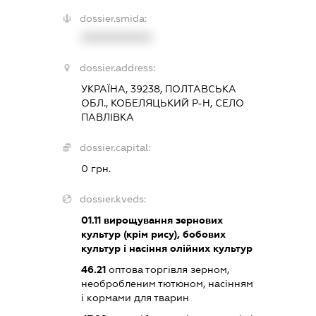
dossier.smida:
XXXXXXXXXX
dossier.address:
УКРАЇНА, 39238, ПОЛТАВСЬКА
ОБЛ., КОБЕЛЯЦЬКИЙ Р-Н, СЕЛО
ПАВЛІВКА
dossier.capital:
0 грн.
dossier.kveds:
01.11
вирощування зернових
культур (крім рису), бобових
культур і насіння олійних культур
46.21
оптова торгівля зерном,
необробленим тютюном, насінням
і кормами для тварин