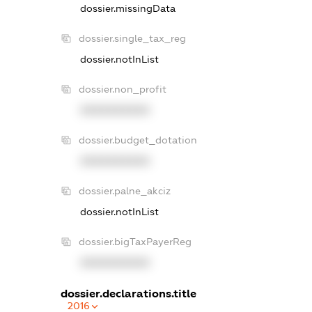
dossier.missingData
dossier.single_tax_reg
dossier.notInList
dossier.non_profit
XXXXXXXXXX
dossier.budget_dotation
XXXXXXXXXX
dossier.palne_akciz
dossier.notInList
dossier.bigTaxPayerReg
XXXXXXXXXX
dossier.declarations.title
2016