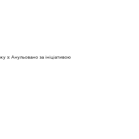
зку з:
Анульовано за iнiцiативою