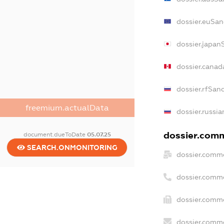
dossier.euSan
dossier.japan
dossier.canad
dossier.rfSan
freemium.actualData
dossier.russia
dossier.comm
document.dueToDate
05.07.25
SEARCH.ONMONITORING
dossier.comme
dossier.comm
dossier.comme
dossier.comme