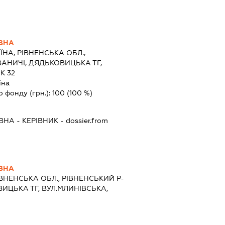
ВНА
ЇНА, РІВНЕНСЬКА ОБЛ.,
ВАНИЧІ, ДЯДЬКОВИЦЬКА ТГ,
К 32
їна
о фонду (грн.):
100
(100 %)
ІВНА
-
КЕРІВНИК
- dossier.from
ВНА
ІВНЕНСЬКА ОБЛ., РІВНЕНСЬКИЙ Р-
ВИЦЬКА ТГ, ВУЛ.МЛИНІВСЬКА,