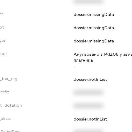
XXXXXXXXXX
bt
dossier.missingData
bt
dossier.missingData
yer
dossier.missingData
nnul
Анульовано з 14.12.06 у зв'я
платника
.
e_tax_reg
dossier.notInList
rofit
XXXXXXXXXX
et_dotation
XXXXXXXXXX
_akciz
dossier.notInList
axPayerReg