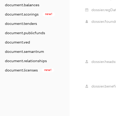
document.balances
dossier.regDa
document.scorings
new!
dossier.foun
document.tenders
document.publicfunds
document.ved
document.semantrum
document.relationships
dossier.heads:
document.licenses
new!
dossier.benefi