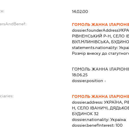
te:
14.02.00
dersAndBenef:
ГОМОЛЬ ЖАННА ІЛАРІОНІ
dossier.founderAddress
УКРА
РІВНЕНСЬКИЙ Р-Н, СЕЛО І
ВУЛ.МЛИНІВСЬКА, БУДИНО
statements.nationality:
Укра
Розмір внеску до статутног
ГОМОЛЬ ЖАННА ІЛАРІОН
18.06.25
dossier.position -
ciaries:
ГОМОЛЬ ЖАННА ІЛАРІОНІ
dossier.address:
УКРАЇНА, Р
Н, СЕЛО ІВАНИЧІ, ДЯДЬКО
БУДИНОК 32
dossier.nationality:
Україна
dossier.benefInterest:
100