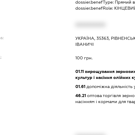
dossier.benefType:
Прямий в
dossier.benefRole:
КІНЦЕВИ
XXXXXXXXXX
s:
УКРАЇНА, 35363, РІВНЕНСЬ
ІВАНИЧІ
:
100 грн.
01.11
вирощування зернових 
культур і насіння олійних 
01.61
допоміжна діяльність 
46.21
оптова торгівля зерн
насінням і кормами для тв