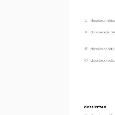
dossier.smida:
dossier.addres
dossier.capital
dossier.kveds:
dossier.tax