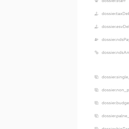
dossier.staff
dossier.taxDe
dossier.esvDe
dossier.ndsPa
dossier.ndsA
dossier.singl
dossier.non_p
dossier.budg
dossier.palne
dossier.bigT