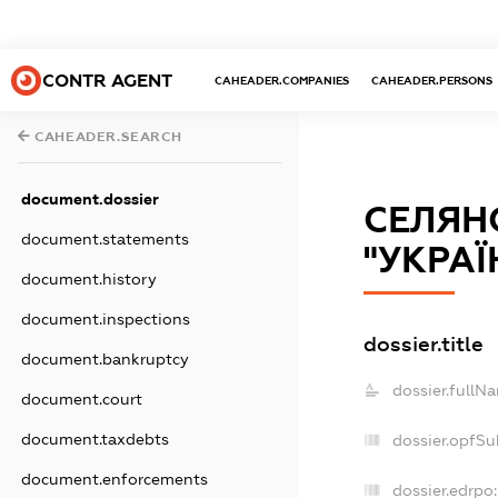
CONTR AGENT
CAHEADER.COMPANIES
CAHEADER.PERSONS
CAHEADER.SEARCH
document.dossier
СЕЛЯН
document.statements
"УКРАЇ
document.history
document.inspections
dossier.title
document.bankruptcy
dossier.fullN
document.court
document.taxdebts
dossier.opfSu
document.enforcements
dossier.edrpo: