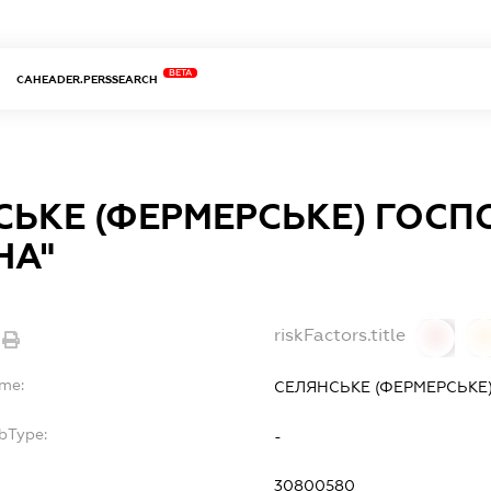
BETA
CAHEADER.PERSSEARCH
СЬКЕ (ФЕРМЕРСЬКЕ) ГОС
НА"
riskFactors.title
0
ame:
СЕЛЯНСЬКЕ (ФЕРМЕРСЬКЕ)
bType:
-
30800580