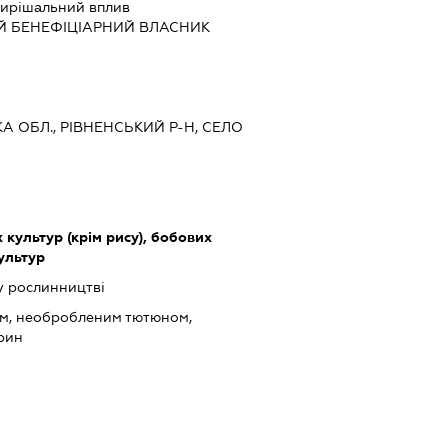
ирішальний вплив
Й БЕНЕФІЦІАРНИЙ ВЛАСНИК
КА ОБЛ., РІВНЕНСЬКИЙ Р-Н, СЕЛО
культур (крім рису), бобових
культур
у рослинництві
ом, необробленим тютюном,
арин