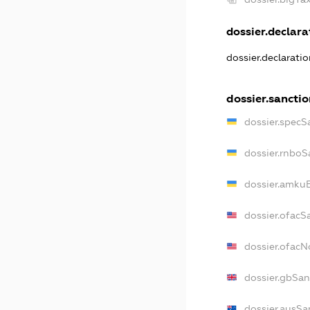
dossier.declarat
dossier.declarati
dossier.sanctio
dossier.specS
dossier.rnboS
dossier.amkuB
dossier.ofacS
dossier.ofac
dossier.gbSan
dossier.ausSa