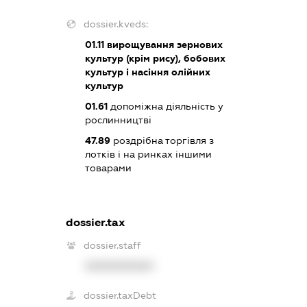
dossier.kveds:
01.11
вирощування зернових
культур (крім рису), бобових
культур і насіння олійних
культур
01.61
допоміжна діяльність у
рослинництві
47.89
роздрібна торгівля з
лотків і на ринках іншими
товарами
dossier.tax
dossier.staff
XXXXXXXXXX
dossier.taxDebt