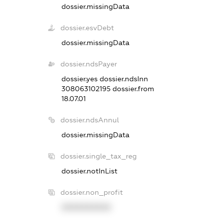
dossier.missingData
dossier.esvDebt
dossier.missingData
dossier.ndsPayer
dossier.yes
dossier.ndsInn
308063102195
dossier.from
18.07.01
dossier.ndsAnnul
dossier.missingData
dossier.single_tax_reg
dossier.notInList
dossier.non_profit
XXXXXXXXXX