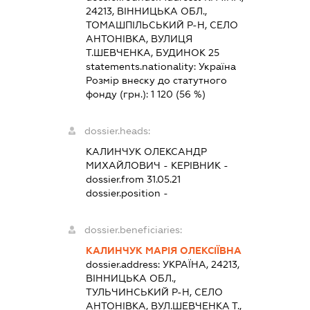
24213, ВІННИЦЬКА ОБЛ.,
ТОМАШПІЛЬСЬКИЙ Р-Н, СЕЛО
АНТОНІВКА, ВУЛИЦЯ
Т.ШЕВЧЕНКА, БУДИНОК 25
statements.nationality:
Україна
Розмір внеску до статутного
фонду (грн.):
1 120
(56 %)
dossier.heads:
КАЛИНЧУК ОЛЕКСАНДР
МИХАЙЛОВИЧ
-
КЕРІВНИК
-
dossier.from 31.05.21
dossier.position -
dossier.beneficiaries:
КАЛИНЧУК МАРІЯ ОЛЕКСІЇВНА
dossier.address:
УКРАЇНА, 24213,
ВІННИЦЬКА ОБЛ.,
ТУЛЬЧИНСЬКИЙ Р-Н, СЕЛО
АНТОНІВКА, ВУЛ.ШЕВЧЕНКА Т.,