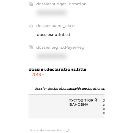
dossier.budget_dotation
XXXXXXXXXX
dossier.palne_akciz
dossier.notInList
dossier.bigTaxPayerReg
XXXXXXXXXX
dossier.declarations.title
2018
dossier.declarations.pepName
dossier.declarations.personName
dossier.declarati
ПУСТОВІТ ЮРІЙ
Заробітна плата
ІВАНОВИЧ
отримана за
основним місцем
роботи
dossier.declarations.license_1