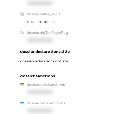
XXXXXXXXXX
dossier.palne_akciz
dossier.notInList
dossier.bigTaxPayerReg
XXXXXXXXXX
dossier.declarations.title
dossier.declarations.noData
dossier.sanctions
dossier.specSanctions
XXXXXXXXXX
dossier.rnboSanctions
XXXXXXXXXX