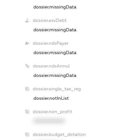
dossier.missingData
dossier.esvDebt
dossier.missingData
dossier.ndsPayer
dossier.missingData
dossier.ndsAnnul
dossier.missingData
dossier.single_tax_reg
dossier.notInList
dossier.non_profit
XXXXXXXXXX
dossier.budget_dotation