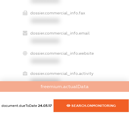
XXXXXXXXXX
dossier.commercial_info.fax
XXXXXXXXXX
dossier.commercial_info.email
XXXXXXXXXX
dossier.commercial_info.website
XXXXXXXXXX
dossier.commercial_info.activity
XXXXXXXXXX
freemium.actualData
document.dueToDate
24.03.17
SEARCH.ONMONITORING
freemium.exampleText_1
freemium.exampleText_2
freemium.anonymousPerSearch2
FREEMIUM.DETAILS