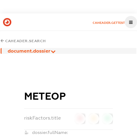
CAHEADER.GETTEST
CAHEADER.SEARCH
document.dossier
МЕТЕОР
riskFactors.title
0
0
0
dossier.fullName: