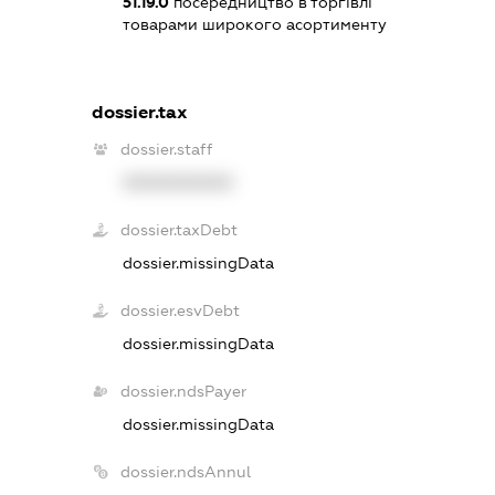
51.19.0
посередництво в торгівлі
товарами широкого асортименту
dossier.tax
dossier.staff
XXXXXXXXXX
dossier.taxDebt
dossier.missingData
dossier.esvDebt
dossier.missingData
dossier.ndsPayer
dossier.missingData
dossier.ndsAnnul