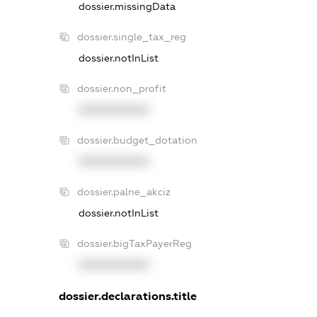
dossier.missingData
dossier.single_tax_reg
dossier.notInList
dossier.non_profit
XXXXXXXXXX
dossier.budget_dotation
XXXXXXXXXX
dossier.palne_akciz
dossier.notInList
dossier.bigTaxPayerReg
XXXXXXXXXX
dossier.declarations.title