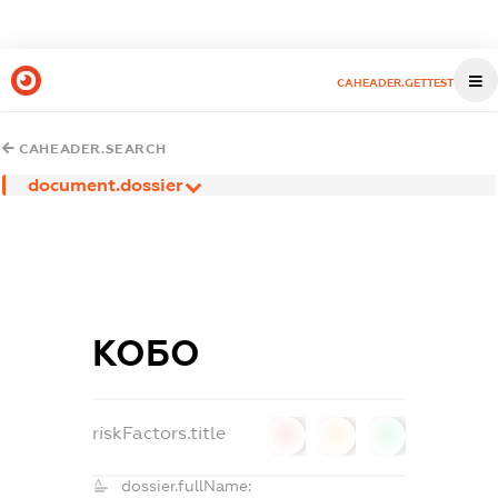
CAHEADER.GETTEST
CAHEADER.SEARCH
document.dossier
КОБО
riskFactors.title
0
0
0
dossier.fullName: