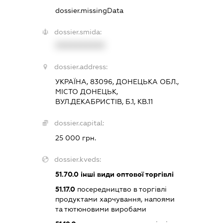
dossier.missingData
dossier.smida:
XXXXXXXXXX
dossier.address:
УКРАЇНА, 83096, ДОНЕЦЬКА ОБЛ.,
МІСТО ДОНЕЦЬК,
ВУЛ.ДЕКАБРИСТІВ, Б.1, КВ.11
dossier.capital:
25 000 грн.
dossier.kveds:
51.70.0
інші види оптової торгівлі
51.17.0
посередництво в торгівлі
продуктами харчування, напоями
та тютюновими виробами