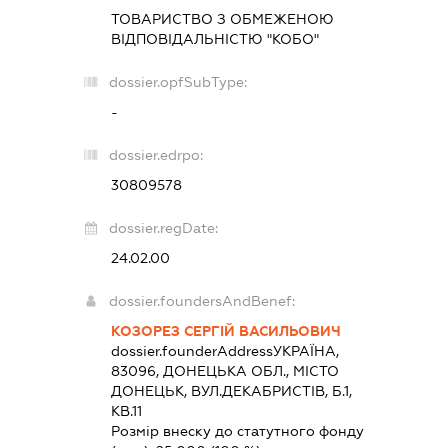
ТОВАРИСТВО З ОБМЕЖЕНОЮ
ВІДПОВІДАЛЬНІСТЮ "КОБО"
dossier.opfSubType:
-
dossier.edrpo:
30809578
dossier.regDate:
24.02.00
dossier.foundersAndBenef:
КОЗОРЕЗ СЕРГІЙ ВАСИЛЬОВИЧ
dossier.founderAddress
УКРАЇНА,
83096, ДОНЕЦЬКА ОБЛ., МІСТО
ДОНЕЦЬК, ВУЛ.ДЕКАБРИСТІВ, Б.1,
КВ.11
Розмір внеску до статутного фонду