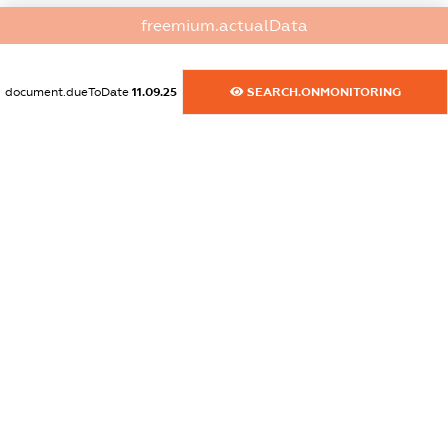
dossier.commercial_info.activity
freemium.actualData
XXXXXXXXXX
document.dueToDate
11.09.25
SEARCH.ONMONITORING
freemium.exampleText_1
freemium.exampleText_2
freemium.anonymousPerSearch2
FREEMIUM.DETAILS
FREEMIUM.REGISTER