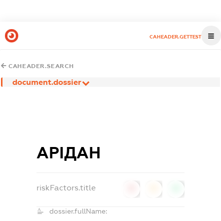
CAHEADER.GETTEST
CAHEADER.SEARCH
document.dossier
АРІДАН
riskFactors.title
0
0
0
dossier.fullName: