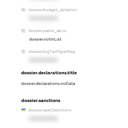
dossier.budget_dotation
XXXXXXXXXX
dossier.palne_akciz
dossier.notInList
dossier.bigTaxPayerReg
XXXXXXXXXX
dossier.declarations.title
dossier.declarations.noData
dossier.sanctions
dossier.specSanctions
XXXXXXXXXX