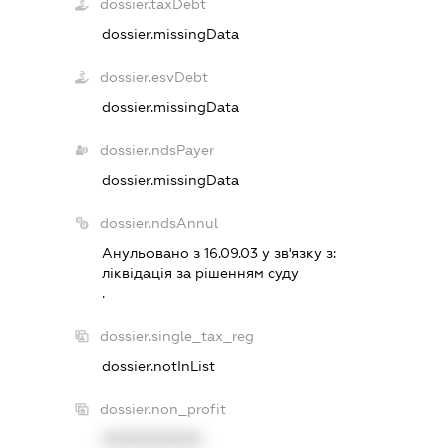
dossier.taxDebt
dossier.missingData
dossier.esvDebt
dossier.missingData
dossier.ndsPayer
dossier.missingData
dossier.ndsAnnul
Анульовано з 16.09.03 у зв'язку з:
лiквiдацiя за рiшенням суду
.
dossier.single_tax_reg
dossier.notInList
dossier.non_profit
XXXXXXXXXX