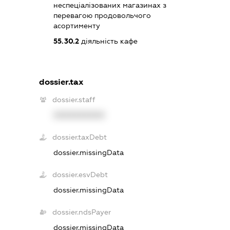
неспеціалізованих магазинах з
перевагою продовольчого
асортименту
55.30.2
діяльність кафе
dossier.tax
dossier.staff
XXXXXXXXXX
dossier.taxDebt
dossier.missingData
dossier.esvDebt
dossier.missingData
dossier.ndsPayer
dossier.missingData