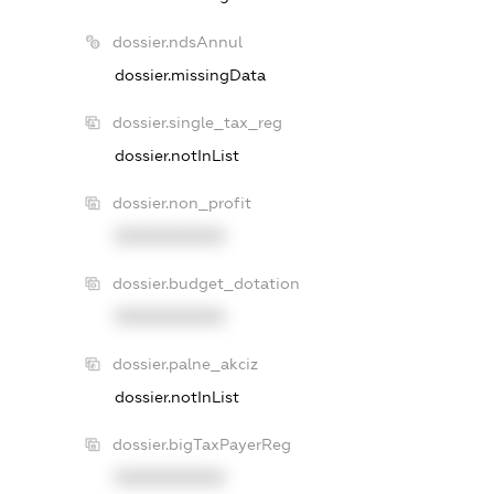
dossier.ndsAnnul
dossier.missingData
dossier.single_tax_reg
dossier.notInList
dossier.non_profit
XXXXXXXXXX
dossier.budget_dotation
XXXXXXXXXX
dossier.palne_akciz
dossier.notInList
dossier.bigTaxPayerReg
XXXXXXXXXX