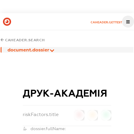
CAHEADER.GETTEST
CAHEADER.SEARCH
document.dossier
ДРУК-АКАДЕМІЯ
riskFactors.title
0
0
0
dossier.fullName: