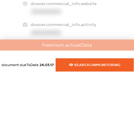
dossier.commercial_info.website
XXXXXXXXXX
dossier.commercial_info.activity
XXXXXXXXXX
freemium.actualData
freemium.exampleText_1
freemium.exampleText_2
document.dueToDate
24.03.17
SEARCH.ONMONITORING
freemium.anonymousPerSearch2
FREEMIUM.DETAILS
FREEMIUM.REGISTER