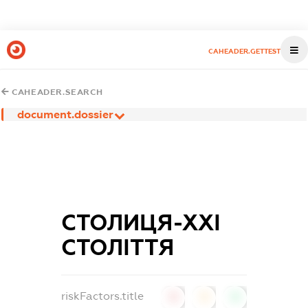
CAHEADER.GETTEST
CAHEADER.SEARCH
document.dossier
СТОЛИЦЯ-ХХІ
СТОЛІТТЯ
riskFactors.title
0
0
0