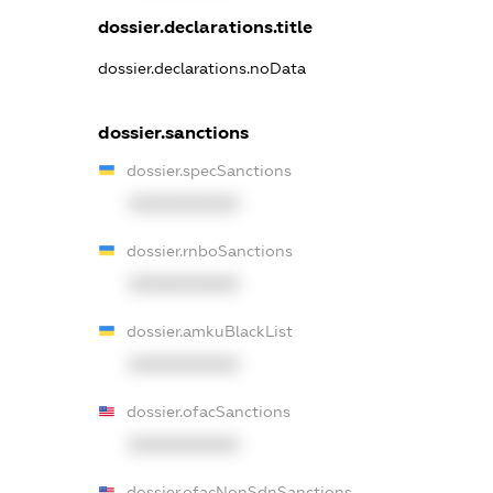
dossier.declarations.title
dossier.declarations.noData
dossier.sanctions
dossier.specSanctions
XXXXXXXXXX
dossier.rnboSanctions
XXXXXXXXXX
dossier.amkuBlackList
XXXXXXXXXX
dossier.ofacSanctions
XXXXXXXXXX
dossier.ofacNonSdnSanctions