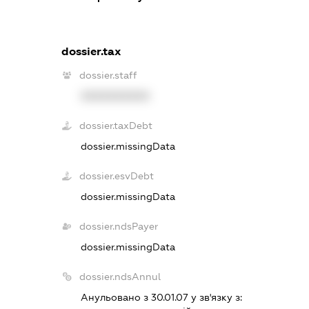
dossier.tax
dossier.staff
XXXXXXXXXX
dossier.taxDebt
dossier.missingData
dossier.esvDebt
dossier.missingData
dossier.ndsPayer
dossier.missingData
dossier.ndsAnnul
Анульовано з 30.01.07 у зв'язку з: