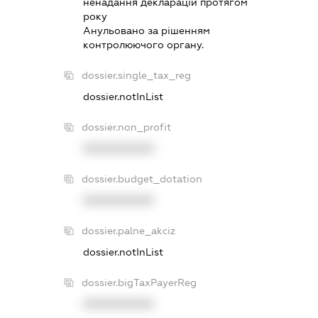
ненадання декларацiй протягом
року
Анульовано за рiшенням
контролюючого органу.
dossier.single_tax_reg
dossier.notInList
dossier.non_profit
XXXXXXXXXX
dossier.budget_dotation
XXXXXXXXXX
dossier.palne_akciz
dossier.notInList
dossier.bigTaxPayerReg
XXXXXXXXXX