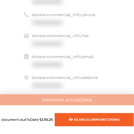
XXXXXXXXXX
dossier.commercial_info.phone
XXXXXXXXXX
dossier.commercial_info.fax
XXXXXXXXXX
dossier.commercial_info.email
XXXXXXXXXX
dossier.commercial_info.website
XXXXXXXXXX
dossier.commercial_info.activity
freemium.actualData
XXXXXXXXXX
document.dueToDate
12.10.25
SEARCH.ONMONITORING
freemium.exampleText_1