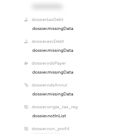
XXXXXXXXXX
dossier.taxDebt
dossier.missingData
dossier.esvDebt
dossier.missingData
dossier.ndsPayer
dossier.missingData
dossier.ndsAnnul
dossier.missingData
dossier.single_tax_reg
dossier.notInList
dossier.non_profit