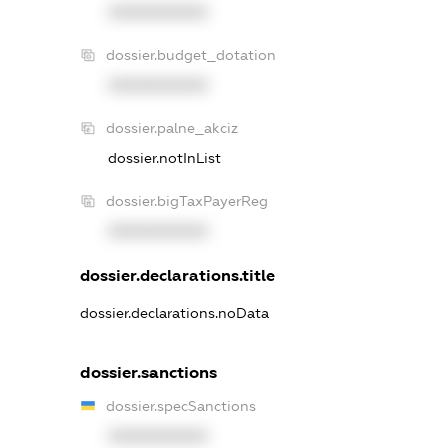
XXXXXXXXXX
dossier.budget_dotation
XXXXXXXXXX
dossier.palne_akciz
dossier.notInList
dossier.bigTaxPayerReg
XXXXXXXXXX
dossier.declarations.title
dossier.declarations.noData
dossier.sanctions
dossier.specSanctions
XXXXXXXXXX