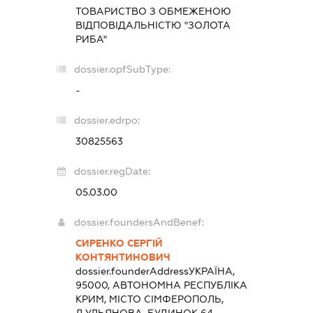
ТОВАРИСТВО З ОБМЕЖЕНОЮ
ВІДПОВІДАЛЬНІСТЮ "ЗОЛОТА
РИБА"
dossier.opfSubType:
-
dossier.edrpo:
30825563
dossier.regDate:
05.03.00
dossier.foundersAndBenef:
СИРЕНКО СЕРГІЙ
КОНТЯНТИНОВИЧ
dossier.founderAddress
УКРАЇНА,
95000, АВТОНОМНА РЕСПУБЛІКА
КРИМ, МІСТО СІМФЕРОПОЛЬ,