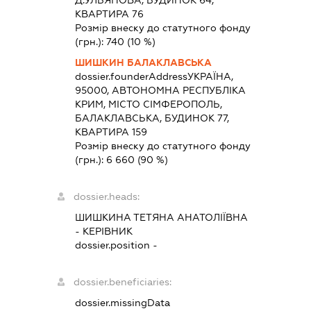
Д.УЛЬЯНОВА, БУДИНОК 64,
КВАРТИРА 76
Розмір внеску до статутного фонду
(грн.):
740
(10 %)
ШИШКИН БАЛАКЛАВСЬКА
dossier.founderAddress
УКРАЇНА,
95000, АВТОНОМНА РЕСПУБЛІКА
КРИМ, МІСТО СІМФЕРОПОЛЬ,
БАЛАКЛАВСЬКА, БУДИНОК 77,
КВАРТИРА 159
Розмір внеску до статутного фонду
(грн.):
6 660
(90 %)
dossier.heads:
ШИШКИНА ТЕТЯНА АНАТОЛІЇВНА
-
КЕРІВНИК
dossier.position -
dossier.beneficiaries:
dossier.missingData