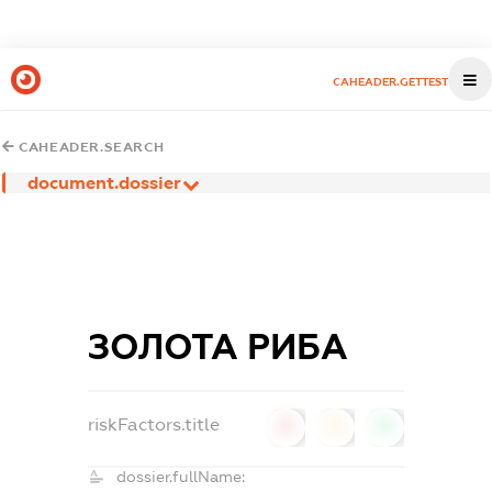
CAHEADER.GETTEST
CAHEADER.SEARCH
document.dossier
ЗОЛОТА РИБА
riskFactors.title
0
0
0
dossier.fullName: