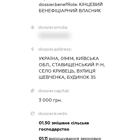
dossier.benefRole:
КІНЦЕВИЙ
БЕНЕФІЦІАРНИЙ ВЛАСНИК
dossier.smida:
XXXXXXXXXX
dossier.address:
УКРАЇНА, 09414, КИЇВСЬКА
ОБЛ., СТАВИЩЕНСЬКИЙ Р-Н,
СЕЛО КРИВЕЦЬ, ВУЛИЦЯ
ШЕВЧЕНКА, БУДИНОК 35
dossier.capital:
3 000 грн.
dossier.kveds:
01.50
змішане сільське
господарство
01.11
вирощування зернових