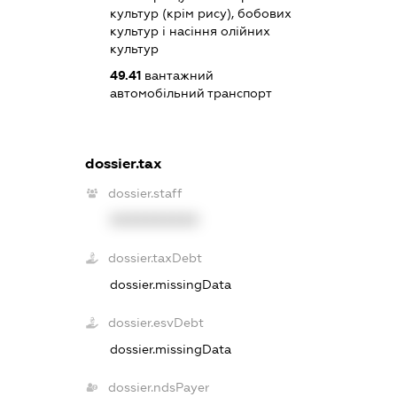
культур (крім рису), бобових
культур і насіння олійних
культур
49.41
вантажний
автомобільний транспорт
dossier.tax
dossier.staff
XXXXXXXXXX
dossier.taxDebt
dossier.missingData
dossier.esvDebt
dossier.missingData
dossier.ndsPayer