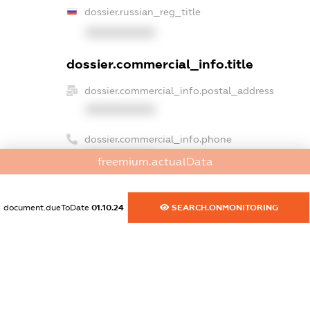
dossier.russian_reg_title
XXXXXXXXXX
dossier.commercial_info.title
dossier.commercial_info.postal_address
XXXXXXXXXX
dossier.commercial_info.phone
XXXXXXXXXX
freemium.actualData
dossier.commercial_info.fax
XXXXXXXXXX
document.dueToDate
01.10.24
SEARCH.ONMONITORING
dossier.commercial_info.email
XXXXXXXXXX
dossier.commercial_info.website
XXXXXXXXXX