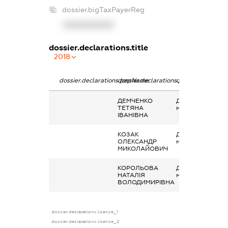
dossier.bigTaxPayerReg
XXXXXXXXXX
dossier.declarations.title
2018
dossier.declarations.pepName
dossier.declarations.personName
dossier.declarati
ДЕМЧЕНКО
Дохід від надан
ТЕТЯНА
майна в оренду
ІВАНІВНА
КОЗАК
Дохід від надан
ОЛЕКСАНДР
майна в оренду
МИКОЛАЙОВИЧ
КОРОЛЬОВА
Дохід від надан
НАТАЛІЯ
майна в оренду
ВОЛОДИМИРІВНА
dossier.declarations.license_1
dossier.declarations.license_2