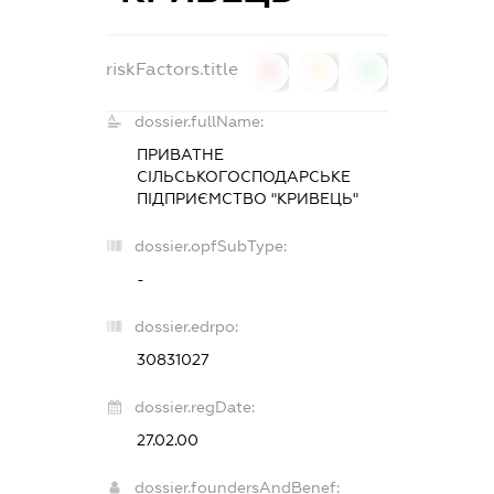
riskFactors.title
0
0
0
dossier.fullName:
ПРИВАТНЕ
СІЛЬСЬКОГОСПОДАРСЬКЕ
ПІДПРИЄМСТВО "КРИВЕЦЬ"
dossier.opfSubType:
-
dossier.edrpo:
30831027
dossier.regDate:
27.02.00
dossier.foundersAndBenef: