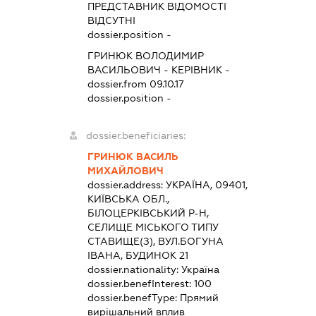
ПРЕДСТАВНИК
ВІДОМОСТІ
ВІДСУТНІ
dossier.position -
ГРИНЮК ВОЛОДИМИР
ВАСИЛЬОВИЧ
-
КЕРІВНИК
-
dossier.from 09.10.17
dossier.position -
dossier.beneficiaries:
ГРИНЮК ВАСИЛЬ
МИХАЙЛОВИЧ
dossier.address:
УКРАЇНА, 09401,
КИЇВСЬКА ОБЛ.,
БІЛОЦЕРКІВСЬКИЙ Р-Н,
СЕЛИЩЕ МІСЬКОГО ТИПУ
СТАВИЩЕ(З), ВУЛ.БОГУНА
ІВАНА, БУДИНОК 21
dossier.nationality:
Україна
dossier.benefInterest:
100
dossier.benefType:
Прямий
вирішальний вплив