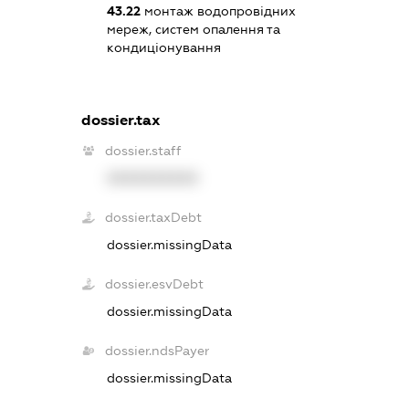
43.22
монтаж водопровідних
мереж, систем опалення та
кондиціонування
dossier.tax
dossier.staff
XXXXXXXXXX
dossier.taxDebt
dossier.missingData
dossier.esvDebt
dossier.missingData
dossier.ndsPayer
dossier.missingData