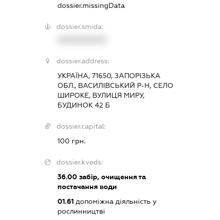
dossier.missingData
dossier.smida:
XXXXXXXXXX
dossier.address:
УКРАЇНА, 71650, ЗАПОРІЗЬКА
ОБЛ., ВАСИЛІВСЬКИЙ Р-Н, СЕЛО
ШИРОКЕ, ВУЛИЦЯ МИРУ,
БУДИНОК 42 Б
dossier.capital:
100 грн.
dossier.kveds:
36.00
забір, очищення та
постачання води
01.61
допоміжна діяльність у
рослинництві