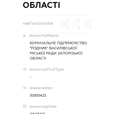
ОБЛАСТІ
riskFactors.title
0
0
0
dossier.fullName:
КОМУНАЛЬНЕ ПІДПРИЄМСТВО
"РОДНИК" ВАСИЛІВСЬКОЇ
МІСЬКОЇ РАДИ ЗАПОРІЗЬКОЇ
ОБЛАСТІ
dossier.opfSubType:
-
dossier.edrpo:
30831425
dossier.regDate:
09.03.00