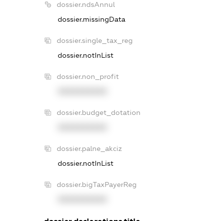
dossier.ndsAnnul
dossier.missingData
dossier.single_tax_reg
dossier.notInList
dossier.non_profit
XXXXXXXXXX
dossier.budget_dotation
XXXXXXXXXX
dossier.palne_akciz
dossier.notInList
dossier.bigTaxPayerReg
XXXXXXXXXX