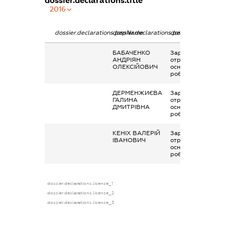
dossier.declarations.title
2016
dossier.declarations.pepName
dossier.declarations.personName
dossier.declaratio
БАБАЧЕНКО
Заробітна плата
АНДРІЯН
отримана за
ОЛЕКСІЙОВИЧ
основним місцем
роботи
ДЕРМЕНЖИЄВА
Заробітна плата
ГАЛИНА
отримана за
ДМИТРІВНА
основним місцем
роботи
КЕНІХ ВАЛЕРІЙ
Заробітна плата
ІВАНОВИЧ
отримана за
основним місцем
роботи
dossier.declarations.license_1
dossier.declarations.license_2
dossier.declarations.license_3