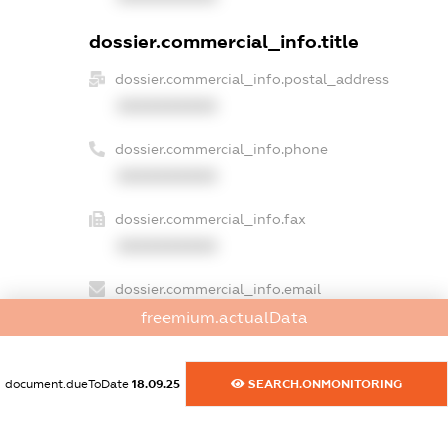
dossier.commercial_info.title
dossier.commercial_info.postal_address
XXXXXXXXXX
dossier.commercial_info.phone
XXXXXXXXXX
dossier.commercial_info.fax
XXXXXXXXXX
dossier.commercial_info.email
XXXXXXXXXX
freemium.actualData
dossier.commercial_info.website
document.dueToDate
18.09.25
SEARCH.ONMONITORING
XXXXXXXXXX
dossier.commercial_info.activity