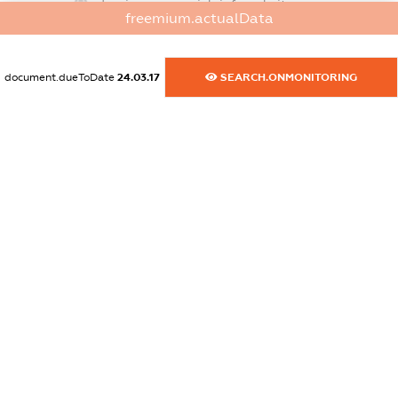
dossier.commercial_info.website
freemium.actualData
XXXXXXXXXX
dossier.commercial_info.activity
document.dueToDate
24.03.17
SEARCH.ONMONITORING
XXXXXXXXXX
freemium.exampleText_1
freemium.exampleText_2
freemium.anonymousPerSearch2
FREEMIUM.DETAILS
FREEMIUM.REGISTER