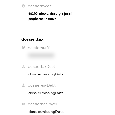
dossier.kveds:
60.10
діяльність у сфері
радіомовлення
dossier.tax
dossier.staff
XXXXXXXXXX
dossier.taxDebt
dossier.missingData
dossier.esvDebt
dossier.missingData
dossier.ndsPayer
dossier.missingData