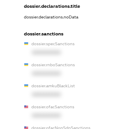
dossier.declarations.title
dossier.declarations.noData
dossier.sanctions
dossier.specSanctions
XXXXXXXXXX
dossier.rnboSanctions
XXXXXXXXXX
dossier.amkuBlackList
XXXXXXXXXX
dossier.ofacSanctions
XXXXXXXXXX
dossier.ofacNonSdnSanctions