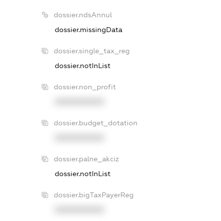
dossier.ndsAnnul
dossier.missingData
dossier.single_tax_reg
dossier.notInList
dossier.non_profit
XXXXXXXXXX
dossier.budget_dotation
XXXXXXXXXX
dossier.palne_akciz
dossier.notInList
dossier.bigTaxPayerReg
XXXXXXXXXX