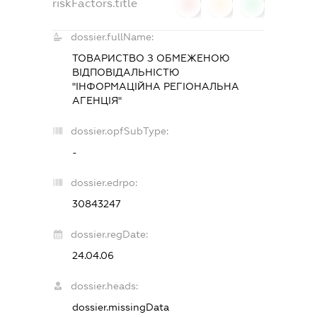
riskFactors.title
0
0
0
dossier.fullName:
ТОВАРИСТВО З ОБМЕЖЕНОЮ
ВІДПОВІДАЛЬНІСТЮ
"ІНФОРМАЦІЙНА РЕГІОНАЛЬНА
АГЕНЦІЯ"
dossier.opfSubType:
-
dossier.edrpo:
30843247
dossier.regDate:
24.04.06
dossier.heads:
dossier.missingData