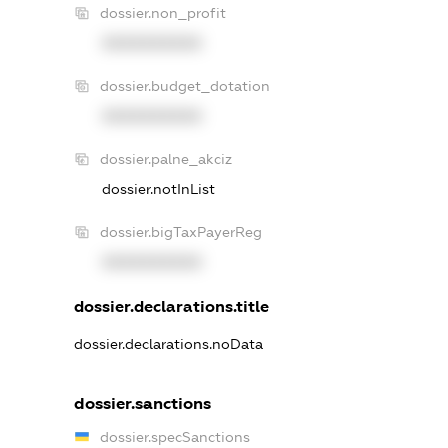
dossier.non_profit
XXXXXXXXXX
dossier.budget_dotation
XXXXXXXXXX
dossier.palne_akciz
dossier.notInList
dossier.bigTaxPayerReg
XXXXXXXXXX
dossier.declarations.title
dossier.declarations.noData
dossier.sanctions
dossier.specSanctions