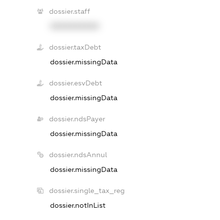
dossier.staff
XXXXXXXXXX
dossier.taxDebt
dossier.missingData
dossier.esvDebt
dossier.missingData
dossier.ndsPayer
dossier.missingData
dossier.ndsAnnul
dossier.missingData
dossier.single_tax_reg
dossier.notInList