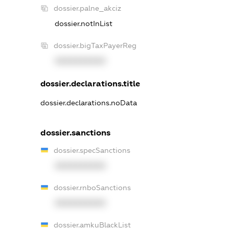
dossier.palne_akciz
dossier.notInList
dossier.bigTaxPayerReg
XXXXXXXXXX
dossier.declarations.title
dossier.declarations.noData
dossier.sanctions
dossier.specSanctions
XXXXXXXXXX
dossier.rnboSanctions
XXXXXXXXXX
dossier.amkuBlackList