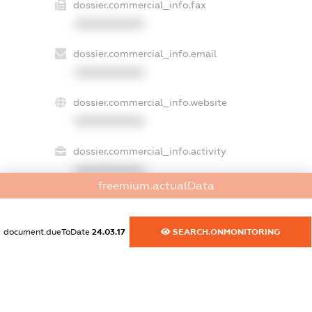
dossier.commercial_info.fax
XXXXXXXXXX
dossier.commercial_info.email
XXXXXXXXXX
dossier.commercial_info.website
XXXXXXXXXX
dossier.commercial_info.activity
XXXXXXXXXX
freemium.actualData
freemium.exampleText_1
document.dueToDate
24.03.17
SEARCH.ONMONITORING
freemium.exampleText_2
freemium.anonymousPerSearch2
FREEMIUM.DETAILS
FREEMIUM.REGISTER