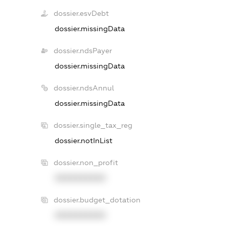
dossier.esvDebt
dossier.missingData
dossier.ndsPayer
dossier.missingData
dossier.ndsAnnul
dossier.missingData
dossier.single_tax_reg
dossier.notInList
dossier.non_profit
XXXXXXXXXX
dossier.budget_dotation
XXXXXXXXXX