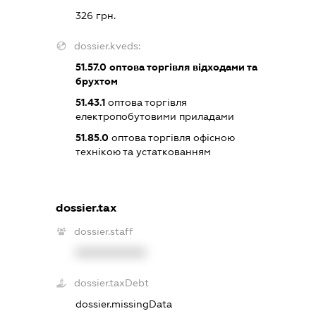
326 грн.
dossier.kveds:
51.57.0
оптова торгівля відходами та
брухтом
51.43.1
оптова торгівля
електропобутовими приладами
51.85.0
оптова торгівля офісною
технікою та устаткованням
dossier.tax
dossier.staff
XXXXXXXXXX
dossier.taxDebt
dossier.missingData