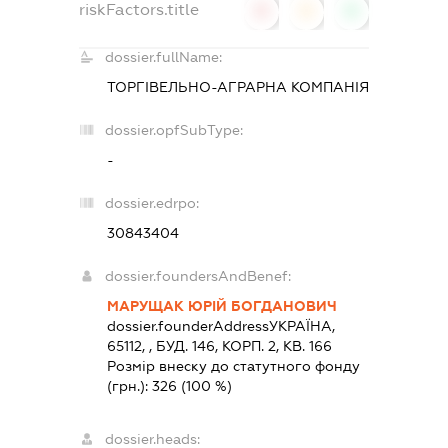
riskFactors.title
0
0
0
dossier.fullName:
ТОРГІВЕЛЬНО-АГРАРНА КОМПАНІЯ
dossier.opfSubType:
-
dossier.edrpo:
30843404
dossier.foundersAndBenef:
МАРУЩАК ЮРІЙ БОГДАНОВИЧ
dossier.founderAddress
УКРАЇНА,
65112, , БУД. 146, КОРП. 2, КВ. 166
Розмір внеску до статутного фонду
(грн.):
326
(100 %)
dossier.heads: