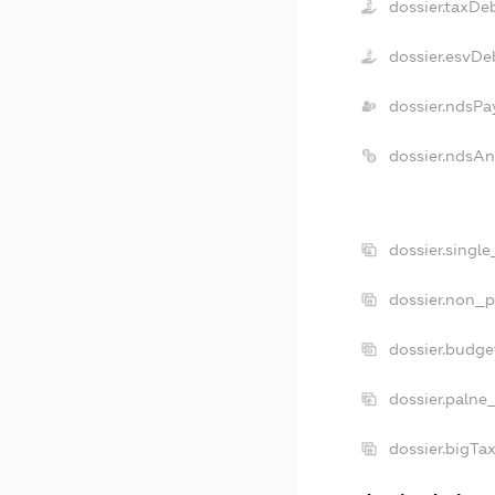
dossier.taxDe
dossier.esvDe
dossier.ndsPa
dossier.ndsAn
dossier.singl
dossier.non_p
dossier.budge
dossier.palne
dossier.bigTa