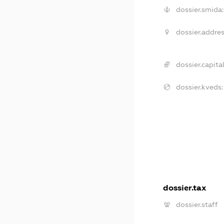
dossier.smida:
dossier.addres
dossier.capital
dossier.kveds:
dossier.tax
dossier.staff