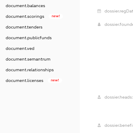
document.balances
dossier.regDat
document.scorings
new!
dossier.foun
document.tenders
document.publicfunds
document.ved
document.semantrum
document.relationships
document.licenses
new!
dossier.heads:
dossier.benefi