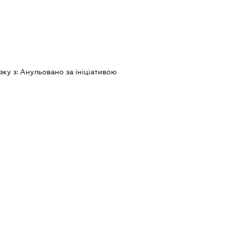
зку з:
Анульовано за iнiцiативою