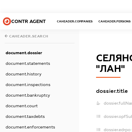
CONTR AGENT
CAHEADER.COMPANIES
CAHEADER.PERSONS
CAHEADER.SEARCH
document.dossier
СЕЛЯН
document.statements
"ЛАН"
document.history
document.inspections
dossier.title
document.bankruptcy
dossier.fullN
document.court
dossier.opfSu
document.taxdebts
document.enforcements
dossier.edrpo: