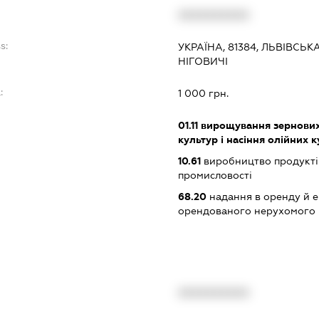
XXXXXXXXXX
s:
УКРАЇНА, 81384, ЛЬВІВСЬ
НІГОВИЧІ
:
1 000 грн.
01.11
вирощування зернових 
культур і насіння олійних 
10.61
виробництво продукті
промисловості
68.20
надання в оренду й е
орендованого нерухомого
XXXXXXXXXX