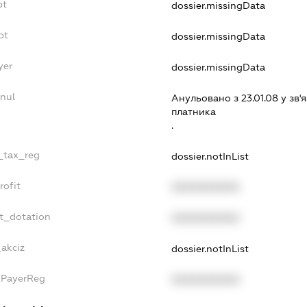
bt
dossier.missingData
bt
dossier.missingData
yer
dossier.missingData
nul
Анульовано з 23.01.08 у зв'я
платника
.
e_tax_reg
dossier.notInList
rofit
XXXXXXXXXX
t_dotation
XXXXXXXXXX
_akciz
dossier.notInList
xPayerReg
XXXXXXXXXX