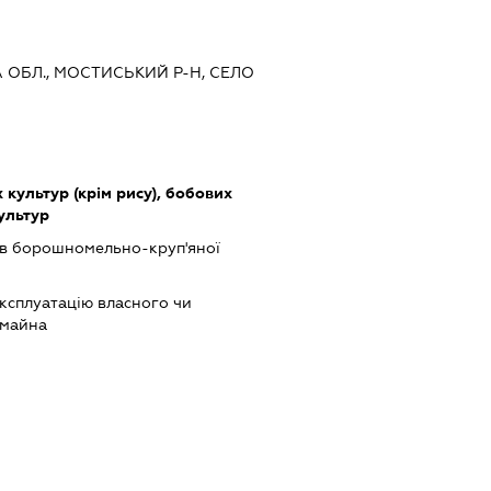
КА ОБЛ., МОСТИСЬКИЙ Р-Н, СЕЛО
культур (крім рису), бобових
культур
в борошномельно-круп'яної
ксплуатацію власного чи
 майна