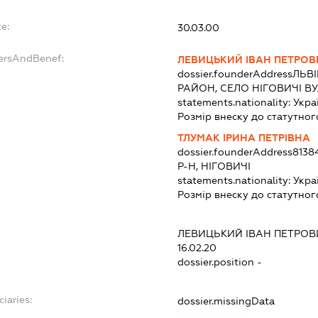
e:
30.03.00
dersAndBenef:
ЛЕВИЦЬКИЙ ІВАН ПЕТРОВ
dossier.founderAddress
ЛЬВ
РАЙОН, СЕЛО НІГОВИЧІ ВУ
statements.nationality:
Укра
Розмір внеску до статутног
ТЛУМАК ІРИНА ПЕТРІВНА
dossier.founderAddress
8138
Р-Н, НІГОВИЧІ
statements.nationality:
Укра
Розмір внеску до статутног
ЛЕВИЦЬКИЙ ІВАН ПЕТРОВ
16.02.20
dossier.position -
ciaries:
dossier.missingData