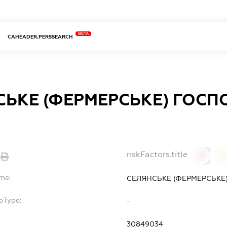
BETA
CAHEADER.PERSSEARCH
СЬКЕ (ФЕРМЕРСЬКЕ) ГОС
riskFactors.title
0
ame:
СЕЛЯНСЬКЕ (ФЕРМЕРСЬКЕ
bType:
-
30849034