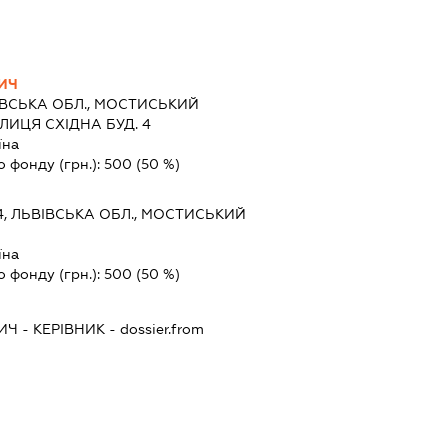
ИЧ
ІВСЬКА ОБЛ., МОСТИСЬКИЙ
ЛИЦЯ СХІДНА БУД. 4
їна
о фонду (грн.):
500
(50 %)
4, ЛЬВІВСЬКА ОБЛ., МОСТИСЬКИЙ
їна
о фонду (грн.):
500
(50 %)
ИЧ
-
КЕРІВНИК
- dossier.from