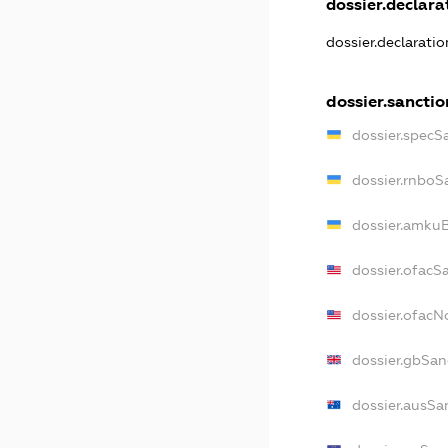
dossier.declarat
dossier.declarati
dossier.sanctio
dossier.specS
dossier.rnboS
dossier.amkuB
dossier.ofacS
dossier.ofac
dossier.gbSan
dossier.ausSa