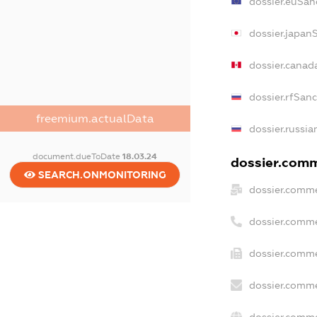
dossier.euSan
dossier.japan
dossier.canad
dossier.rfSan
freemium.actualData
dossier.russia
document.dueToDate
18.03.24
dossier.comme
SEARCH.ONMONITORING
dossier.comme
dossier.comme
dossier.comme
dossier.comme
dossier.comme