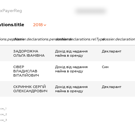
axPayerReg
XXXXXXXXXX
tions.title
2018
tions.pepName
dossier.declarations.personName
dossier.declarations.relType
dossier.declaratio
ЗАДОРОЖНА
Дохід від надання
Декларант
ОЛЬГА ІВАНІВНА
майна в оренду
СІВЕР
Дохід від надання
Син
ВЛАДИСЛАВ
майна в оренду
ВІТАЛІЙОВИЧ
СКРИННІК СЕРГІЙ
Дохід від надання
Декларант
ОЛЕКСАНДРОВИЧ
майна в оренду
nse_1
ense_2
ense_3