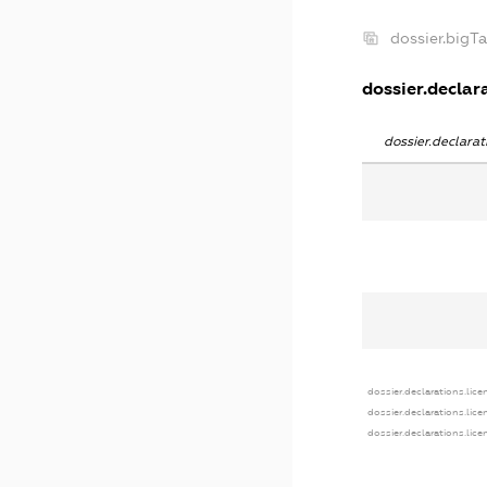
dossier.bigT
dossier.declara
dossier.declara
dossier.declarations.lice
dossier.declarations.lic
dossier.declarations.lic