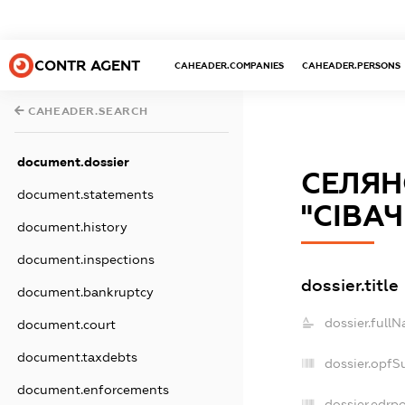
CONTR AGENT
CAHEADER.COMPANIES
CAHEADER.PERSONS
CAHEADER.SEARCH
document.dossier
СЕЛЯН
document.statements
"СІВАЧ
document.history
document.inspections
dossier.title
document.bankruptcy
dossier.full
document.court
document.taxdebts
dossier.opfS
document.enforcements
dossier.edrpo