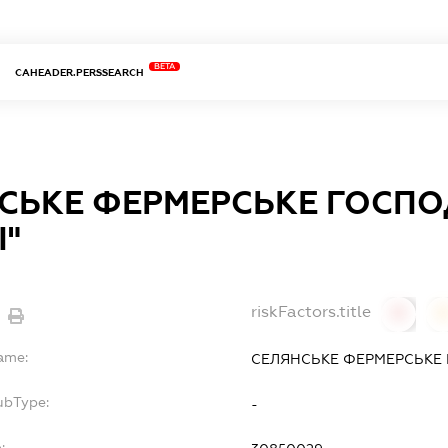
BETA
CAHEADER.PERSSEARCH
СЬКЕ ФЕРМЕРСЬКЕ ГОСП
І"
riskFactors.title
0
Name:
СЕЛЯНСЬКЕ ФЕРМЕРСЬКЕ 
ubType:
-
: