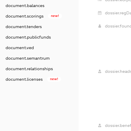
document.balances
dossier.regDa
document.scorings
new!
dossier.fou
document.tenders
document.publicfunds
document.ved
document.semantrum
document.relationships
dossier.heads
document.licenses
new!
dossier.benef