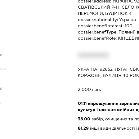
dossier.address:
УКРАЇНА, 9
СВАТІВСЬКИЙ Р-Н, СЕЛО К
ПЕРЕМОГИ, БУДИНОК 4
dossier.nationality:
Україна
dossier.benefInterest:
100
dossier.benefType:
Прямий в
dossier.benefRole:
КІНЦЕВИ
:
XXXXXXXXXX
ss:
УКРАЇНА, 92652, ЛУГАНСЬК
КОРЖОВЕ, ВУЛИЦЯ 40 РОК
l:
2 000 грн.
:
01.11
вирощування зернових 
культур і насіння олійних 
36.00
забір, очищення та п
81.29
інші види діяльності 