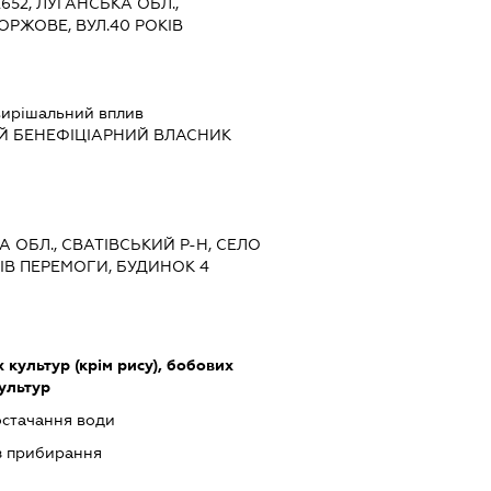
2652, ЛУГАНСЬКА ОБЛ.,
ОРЖОВЕ, ВУЛ.40 РОКІВ
ирішальний вплив
Й БЕНЕФІЦІАРНИЙ ВЛАСНИК
А ОБЛ., СВАТІВСЬКИЙ Р-Н, СЕЛО
ІВ ПЕРЕМОГИ, БУДИНОК 4
культур (крім рису), бобових
культур
остачання води
із прибирання