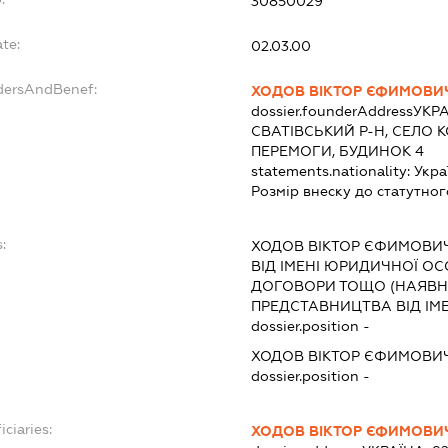
30850029
te:
02.03.00
ndersAndBenef:
ХОДОВ ВІКТОР ЄФИМОВИ
dossier.founderAddress
УКРА
СВАТІВСЬКИЙ Р-Н, СЕЛО 
ПЕРЕМОГИ, БУДИНОК 4
statements.nationality:
Укра
Розмір внеску до статутног
:
ХОДОВ ВІКТОР ЄФИМОВИ
ВІД ІМЕНІ ЮРИДИЧНОЇ ОС
ДОГОВОРИ ТОЩО (НАЯВН
ПРЕДСТАВНИЦТВА ВІД ІМЕ
dossier.position -
ХОДОВ ВІКТОР ЄФИМОВИ
dossier.position -
iciaries:
ХОДОВ ВІКТОР ЄФИМОВИ