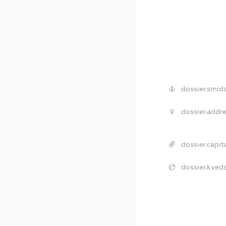
dossier.smida
dossier.addre
dossier.capita
dossier.kveds