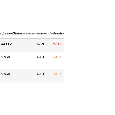
ns.personStatus
dossier.declarations.amount
dossier.declarations.currency
dossier.declarations.source
22 360
UAH
НАЗК
9 938
UAH
НАЗК
9 938
UAH
НАЗК