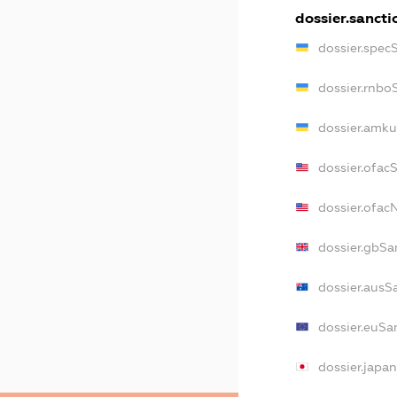
dossier.sancti
dossier.spec
dossier.rnbo
dossier.amku
dossier.ofac
dossier.ofa
dossier.gbSa
dossier.ausS
dossier.euSa
dossier.japa