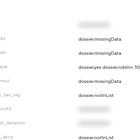
XXXXXXXXXX
ebt
dossier.missingData
ebt
dossier.missingData
ayer
dossier.yes
dossier.ndsInn 
nnul
dossier.missingData
le_tax_reg
dossier.notInList
profit
XXXXXXXXXX
et_dotation
XXXXXXXXXX
e_akciz
dossier.notInList