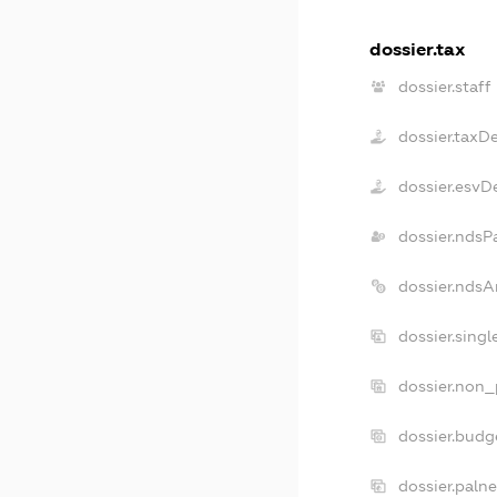
dossier.tax
dossier.staff
dossier.taxD
dossier.esvD
dossier.ndsP
dossier.ndsA
dossier.sing
dossier.non_
dossier.budg
dossier.paln