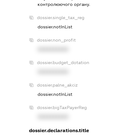
контролюючого органу.
dossier.single_tax_reg
dossier.notInList
dossier.non_profit
XXXXXXXXXX
dossier.budget_dotation
XXXXXXXXXX
dossier.palne_akciz
dossier.notInList
dossier.bigTaxPayerReg
XXXXXXXXXX
dossier.declarations.title