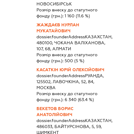
НОВОСИБІРСЬК
Розмір внеску до статутного
фонду (грн.):
1 160
(11.6 %)
ЖАЖДАЄВ НУРЛАН
МУКАТАЙОВИЧ
dossier.founderAddress
КАЗАХСТАН,
480100, ЧОКАНА ВАЛІХАНОВА,
107, 68, АЛМАТИ
Розмір внеску до статутного
фонду (грн.):
500
(5 %)
КАСАТКІН ЮРІЙ ОЛЕКСІЙОВИЧ
dossier.founderAddress
РУАНДА,
125502, ЛАВОЧКІНА, 52, 84,
МОСКВА
Розмір внеску до статутного
фонду (грн.):
6 340
(63.4 %)
БЕКЕТОВ БОРИС
АНАТОЛІЙОВИЧ
dossier.founderAddress
КАЗАХСТАН,
486033, БАЙТУРСІНОВА, 5, 59,
ШИМКЕНТ