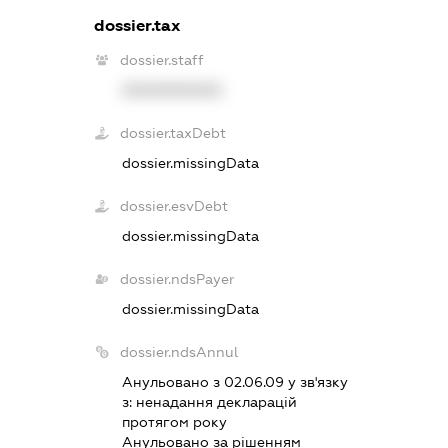
dossier.tax
dossier.staff
XXXXXXXXXX
dossier.taxDebt
dossier.missingData
dossier.esvDebt
dossier.missingData
dossier.ndsPayer
dossier.missingData
dossier.ndsAnnul
Анульовано з 02.06.09 у зв'язку
з:
ненадання декларацiй
протягом року
Анульовано за рiшенням