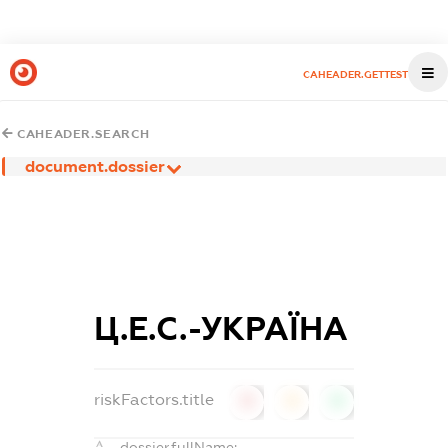
CAHEADER.GETTEST
CAHEADER.SEARCH
document.dossier
Ц.Е.С.-УКРАЇНА
riskFactors.title
0
0
0
dossier.fullName: