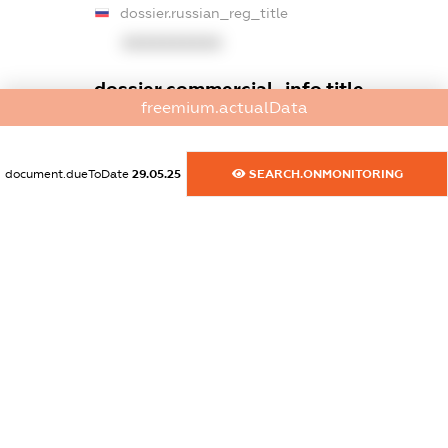
dossier.russian_reg_title
XXXXXXXXXX
dossier.commercial_info.title
freemium.actualData
dossier.commercial_info.postal_address
XXXXXXXXXX
document.dueToDate
29.05.25
SEARCH.ONMONITORING
dossier.commercial_info.phone
XXXXXXXXXX
dossier.commercial_info.fax
XXXXXXXXXX
dossier.commercial_info.email
XXXXXXXXXX
dossier.commercial_info.website
XXXXXXXXXX