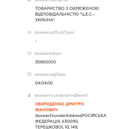
ТОВАРИСТВО З ОБМЕЖЕНОЮ
ВІДПОВІДАЛЬНІСТЮ "Ц.Е.С.-
УКРАЇНА"
dossier.opfSubType:
-
dossier.edrpo:
30850500
dossier.regDate:
04.04.00
dossier.foundersAndBenef:
СВИРИДЕНКО ДМИТРО
ІВАНОВИЧ
dossier.founderAddress
РОСІЙСЬКА
ФЕДЕРАЦІЯ, 630090,
ТЕРЕШКОВОЇ, 10, 149,