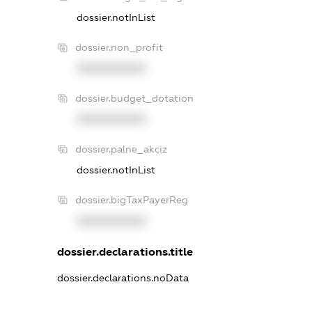
dossier.notInList
dossier.non_profit
XXXXXXXXXX
dossier.budget_dotation
XXXXXXXXXX
dossier.palne_akciz
dossier.notInList
dossier.bigTaxPayerReg
XXXXXXXXXX
dossier.declarations.title
dossier.declarations.noData