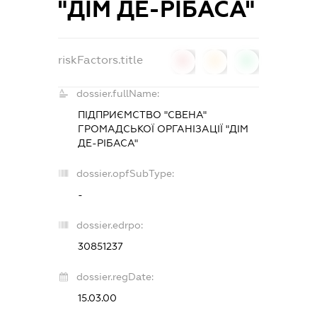
"ДІМ ДЕ-РІБАСА"
riskFactors.title
0
0
0
dossier.fullName:
ПІДПРИЄМСТВО "СВЕНА"
ГРОМАДСЬКОЇ ОРГАНІЗАЦІЇ "ДІМ
ДЕ-РІБАСА"
dossier.opfSubType:
-
dossier.edrpo:
30851237
dossier.regDate:
15.03.00