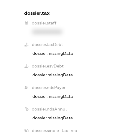
dossier.tax
dossier.staff
XXXXXXXXXX
dossier.taxDebt
dossier.missingData
dossier.esvDebt
dossier.missingData
dossier.ndsPayer
dossier.missingData
dossier.ndsAnnul
dossier.missingData
dossier.single_tax_reg