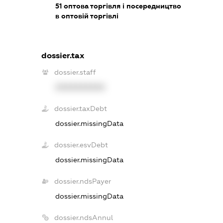
51
оптова торгівля і посередництво
в оптовій торгівлі
dossier.tax
dossier.staff
XXXXXXXXXX
dossier.taxDebt
dossier.missingData
dossier.esvDebt
dossier.missingData
dossier.ndsPayer
dossier.missingData
dossier.ndsAnnul