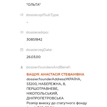
"ОЛЬТА"
dossier.opfSubType:
-
dossier.edrpo:
30851842
dossier.regDate:
26.03.00
dossier.foundersAndBenef:
ВАЩУК АНАСТАСІЯ СТЕФАНІВНА
dossier.founderAddress
УКРАЇНА,
53200, НАБЕРЕЖНА, 8,
ПЕРШОТРАВНЕВЕ,
НІКОПОЛЬСЬКИЙ,
ДНІПРОПЕТРОВСЬКА
Розмір внеску до статутного фонду