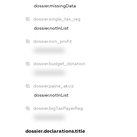
dossier.missingData
dossier.single_tax_reg
dossier.notInList
dossier.non_profit
XXXXXXXXXX
dossier.budget_dotation
XXXXXXXXXX
dossier.palne_akciz
dossier.notInList
dossier.bigTaxPayerReg
XXXXXXXXXX
dossier.declarations.title