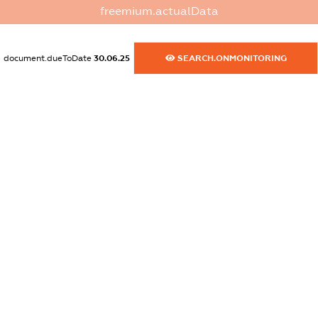
freemium.actualData
dossier.commercial_info.activity
XXXXXXXXXX
document.dueToDate
30.06.25
SEARCH.ONMONITORING
freemium.exampleText_1
freemium.exampleText_2
freemium.anonymousPerSearch2
FREEMIUM.DETAILS
FREEMIUM.REGISTER