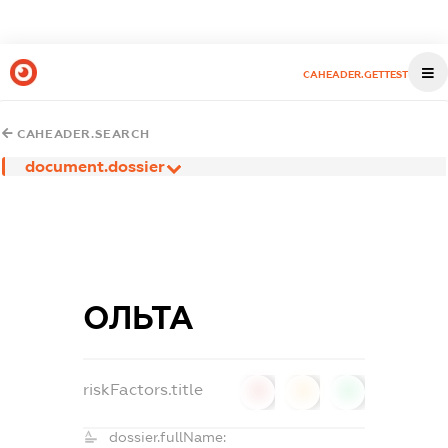
CAHEADER.GETTEST
CAHEADER.SEARCH
document.dossier
ОЛЬТА
riskFactors.title
0
0
0
dossier.fullName: