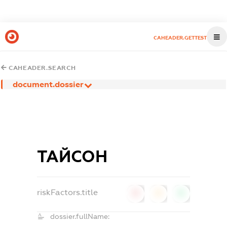
CAHEADER.GETTEST
CAHEADER.SEARCH
document.dossier
ТАЙСОН
riskFactors.title
0
0
0
dossier.fullName: