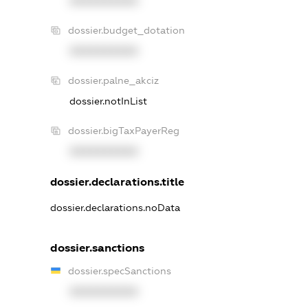
XXXXXXXXXX
dossier.budget_dotation
XXXXXXXXXX
dossier.palne_akciz
dossier.notInList
dossier.bigTaxPayerReg
XXXXXXXXXX
dossier.declarations.title
dossier.declarations.noData
dossier.sanctions
dossier.specSanctions
XXXXXXXXXX