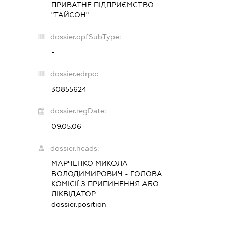
ПРИВАТНЕ ПІДПРИЄМСТВО
"ТАЙСОН"
dossier.opfSubType:
-
dossier.edrpo:
30855624
dossier.regDate:
09.05.06
dossier.heads:
МАРЧЕНКО МИКОЛА
ВОЛОДИМИРОВИЧ
-
ГОЛОВА
КОМІСІЇ З ПРИПИНЕННЯ АБО
ЛІКВІДАТОР
dossier.position -