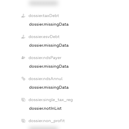
XXXXXXXXXX
dossier.taxDebt
dossier.missingData
dossier.esvDebt
dossier.missingData
dossier.ndsPayer
dossier.missingData
dossier.ndsAnnul
dossier.missingData
dossier.single_tax_reg
dossier.notInList
dossier.non_profit