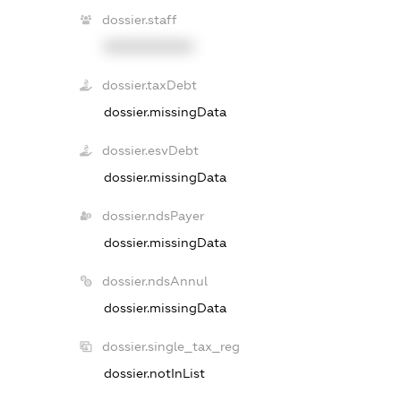
dossier.staff
XXXXXXXXXX
dossier.taxDebt
dossier.missingData
dossier.esvDebt
dossier.missingData
dossier.ndsPayer
dossier.missingData
dossier.ndsAnnul
dossier.missingData
dossier.single_tax_reg
dossier.notInList