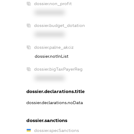
dossier.non_profit
XXXXXXXXXX
dossier.budget_dotation
XXXXXXXXXX
dossier.palne_akciz
dossier.notInList
dossier.bigTaxPayerReg
XXXXXXXXXX
dossier.declarations.title
dossier.declarations.noData
dossier.sanctions
dossier.specSanctions