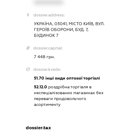
XXXXXXXXXX
dossier.address:
УКРАЇНА, 03041, МІСТО КИЇВ, ВУЛ.
ГЕРОЇВ ОБОРОНИ, БУД. 7,
БУДИНОК 7
dossier.capital:
7 448 грн.
dossier.kveds:
51.70
інші види оптової торгівлі
52.12.0
роздрібна торгівля в
неспеціалізованих магазинах без
переваги продовольчого
асортименту
dossier.tax