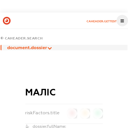
CAHEADER.GETTEST
CAHEADER.SEARCH
document.dossier
МАЛІС
riskFactors.title
0
0
0
dossier.fullName: