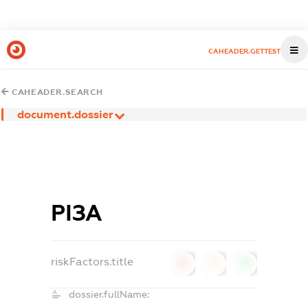
CAHEADER.GETTEST
CAHEADER.SEARCH
document.dossier
РІЗА
riskFactors.title
0
0
0
dossier.fullName: