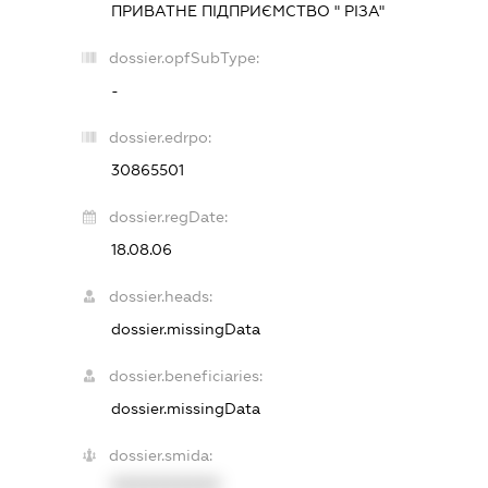
ПРИВАТНЕ ПІДПРИЄМСТВО " РІЗА"
dossier.opfSubType:
-
dossier.edrpo:
30865501
dossier.regDate:
18.08.06
dossier.heads:
dossier.missingData
dossier.beneficiaries:
dossier.missingData
dossier.smida:
XXXXXXXXXX