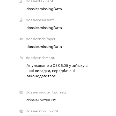
dossier.taxDebt
dossier.missingData
dossier.esvDebt
dossier.missingData
dossier.ndsPayer
dossier.missingData
dossier.ndsAnnul
Анульовано з 05.06.05 у зв'язку з:
iншi випадки, передбаченi
законодавством
.
dossier.single_tax_reg
dossier.notInList
dossier.non_profit