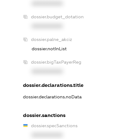
XXXXXXXXXX
dossier.budget_dotation
XXXXXXXXXX
dossier.palne_akciz
dossier.notInList
dossier.bigTaxPayerReg
XXXXXXXXXX
dossier.declarations.title
dossier.declarations.noData
dossier.sanctions
dossier.specSanctions
XXXXXXXXXX