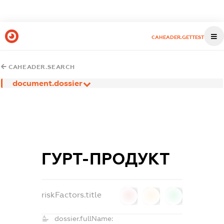
CAHEADER.GETTEST
CAHEADER.SEARCH
document.dossier
ГУРТ-ПРОДУКТ
riskFactors.title
0
0
0
dossier.fullName: