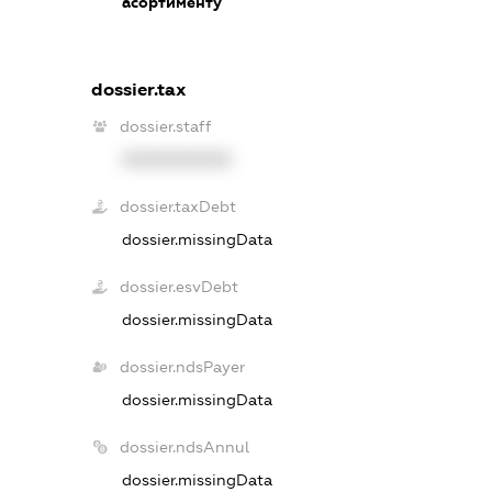
асортименту
dossier.tax
dossier.staff
XXXXXXXXXX
dossier.taxDebt
dossier.missingData
dossier.esvDebt
dossier.missingData
dossier.ndsPayer
dossier.missingData
dossier.ndsAnnul
dossier.missingData