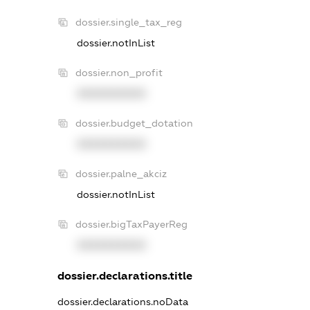
dossier.single_tax_reg
dossier.notInList
dossier.non_profit
XXXXXXXXXX
dossier.budget_dotation
XXXXXXXXXX
dossier.palne_akciz
dossier.notInList
dossier.bigTaxPayerReg
XXXXXXXXXX
dossier.declarations.title
dossier.declarations.noData