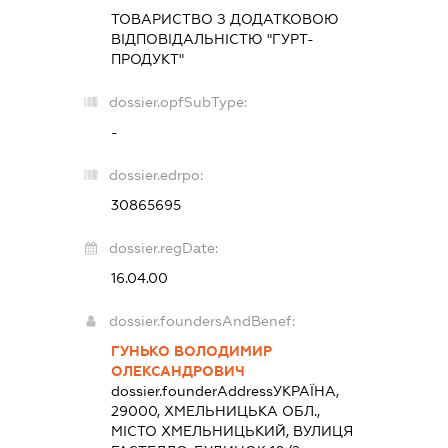
ТОВАРИСТВО З ДОДАТКОВОЮ
ВІДПОВІДАЛЬНІСТЮ "ГУРТ-
ПРОДУКТ"
dossier.opfSubType:
-
dossier.edrpo:
30865695
dossier.regDate:
16.04.00
dossier.foundersAndBenef:
ГУНЬКО ВОЛОДИМИР
ОЛЕКСАНДРОВИЧ
dossier.founderAddress
УКРАЇНА,
29000, ХМЕЛЬНИЦЬКА ОБЛ.,
МІСТО ХМЕЛЬНИЦЬКИЙ, ВУЛИЦЯ