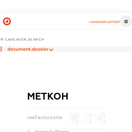
CAHEADER.GETTEST
CAHEADER.SEARCH
document.dossier
МЕТКОН
riskFactors.title
0
0
0
dossier.fullName: