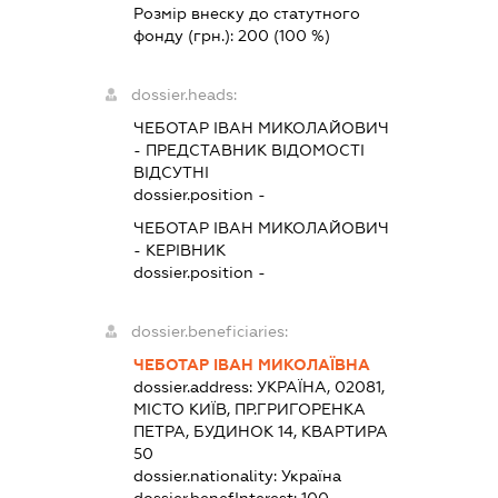
Розмір внеску до статутного
фонду (грн.):
200
(100 %)
dossier.heads:
ЧЕБОТАР ІВАН МИКОЛАЙОВИЧ
-
ПРЕДСТАВНИК
ВІДОМОСТІ
ВІДСУТНІ
dossier.position -
ЧЕБОТАР ІВАН МИКОЛАЙОВИЧ
-
КЕРІВНИК
dossier.position -
dossier.beneficiaries:
ЧЕБОТАР ІВАН МИКОЛАЇВНА
dossier.address:
УКРАЇНА, 02081,
МІСТО КИЇВ, ПР.ГРИГОРЕНКА
ПЕТРА, БУДИНОК 14, КВАРТИРА
50
dossier.nationality:
Україна
dossier.benefInterest:
100