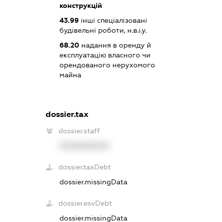
конструкцій
43.99
інші спеціалізовані
будівельні роботи, н.в.і.у.
68.20
надання в оренду й
експлуатацію власного чи
орендованого нерухомого
майна
dossier.tax
dossier.staff
XXXXXXXXXX
dossier.taxDebt
dossier.missingData
dossier.esvDebt
dossier.missingData