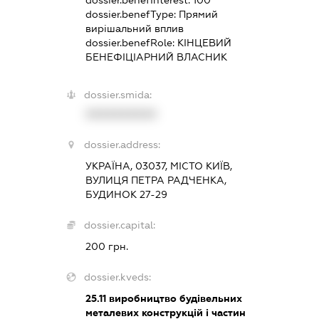
dossier.benefType:
Прямий
вирішальний вплив
dossier.benefRole:
КІНЦЕВИЙ
БЕНЕФІЦІАРНИЙ ВЛАСНИК
dossier.smida:
XXXXXXXXXX
dossier.address:
УКРАЇНА, 03037, МІСТО КИЇВ,
ВУЛИЦЯ ПЕТРА РАДЧЕНКА,
БУДИНОК 27-29
dossier.capital:
200 грн.
dossier.kveds:
25.11
виробництво будівельних
металевих конструкцій і частин