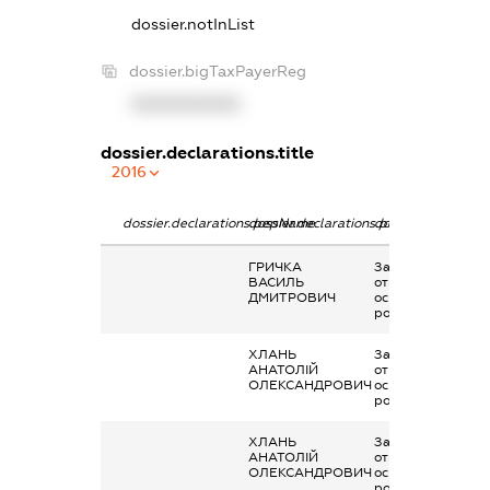
dossier.notInList
dossier.bigTaxPayerReg
XXXXXXXXXX
dossier.declarations.title
2016
dossier.declarations.pepName
dossier.declarations.personName
dossier.declaratio
ГРИЧКА
Заробітна плата
ВАСИЛЬ
отримана за
ДМИТРОВИЧ
основним місцем
роботи
ХЛАНЬ
Заробітна плата
АНАТОЛІЙ
отримана за
ОЛЕКСАНДРОВИЧ
основним місцем
роботи
ХЛАНЬ
Заробітна плата
АНАТОЛІЙ
отримана за
ОЛЕКСАНДРОВИЧ
основним місцем
роботи