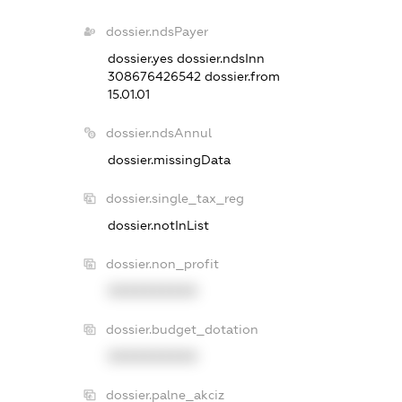
dossier.ndsPayer
dossier.yes
dossier.ndsInn
308676426542
dossier.from
15.01.01
dossier.ndsAnnul
dossier.missingData
dossier.single_tax_reg
dossier.notInList
dossier.non_profit
XXXXXXXXXX
dossier.budget_dotation
XXXXXXXXXX
dossier.palne_akciz