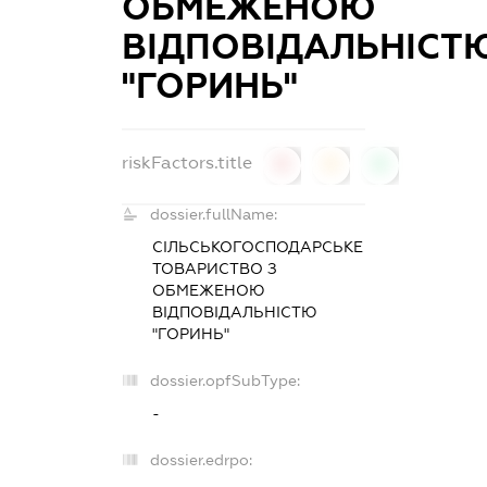
ОБМЕЖЕНОЮ
ВІДПОВІДАЛЬНІСТ
"ГОРИНЬ"
riskFactors.title
0
0
0
dossier.fullName:
СІЛЬСЬКОГОСПОДАРСЬКЕ
ТОВАРИСТВО З
ОБМЕЖЕНОЮ
ВІДПОВІДАЛЬНІСТЮ
"ГОРИНЬ"
dossier.opfSubType:
-
dossier.edrpo: