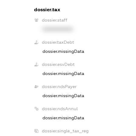
dossier.tax
dossier.staff
XXXXXXXXXX
dossier.taxDebt
dossier.missingData
dossier.esvDebt
dossier.missingData
dossier.ndsPayer
dossier.missingData
dossier.ndsAnnul
dossier.missingData
dossier.single_tax_reg