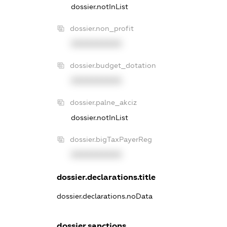
dossier.notInList
dossier.non_profit
XXXXXXXXXX
dossier.budget_dotation
XXXXXXXXXX
dossier.palne_akciz
dossier.notInList
dossier.bigTaxPayerReg
XXXXXXXXXX
dossier.declarations.title
dossier.declarations.noData
dossier.sanctions