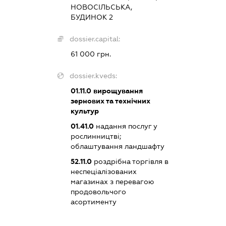
НОВОСІЛЬСЬКА,
БУДИНОК 2
dossier.capital:
61 000 грн.
dossier.kveds:
01.11.0
вирощування
зернових та технічних
культур
01.41.0
надання послуг у
рослинництві;
облаштування ландшафту
52.11.0
роздрібна торгівля в
неспеціалізованих
магазинах з перевагою
продовольчого
асортименту