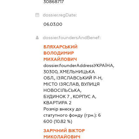
30868717
dossier.regDate:
06.03.00
dossier.foundersAndBenef:
БЛЯХАРСЬКИЙ
ВОЛОДИМИР
МИХАЙЛОВИЧ
dossier.founderAddress
УКРАЇНА,
30300, ХМЕЛЬНИЦЬКА
ОБЛ., ІЗЯСЛАВСЬКИЙ Р-Н,
МІСТО ІЗЯСЛАВ, ВУЛИЦЯ
НОВОСІЛЬСЬКА,
БУДИНОК 7 , КОРПУС А,
КВАРТИРА 2
Розмір внеску до
статутного фонду (грн.):
6
600
(10.82 %)
ЗАРІЧНИЙ ВІКТОР
МИКОЛАЙОВИЧ