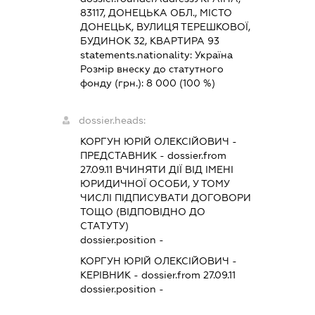
83117, ДОНЕЦЬКА ОБЛ., МІСТО
ДОНЕЦЬК, ВУЛИЦЯ ТЕРЕШКОВОЇ,
БУДИНОК 32, КВАРТИРА 93
statements.nationality:
Україна
Розмір внеску до статутного
фонду (грн.):
8 000
(100 %)
dossier.heads:
КОРГУН ЮРІЙ ОЛЕКСІЙОВИЧ
-
ПРЕДСТАВНИК
- dossier.from
27.09.11
ВЧИНЯТИ ДІЇ ВІД ІМЕНІ
ЮРИДИЧНОЇ ОСОБИ, У ТОМУ
ЧИСЛІ ПІДПИСУВАТИ ДОГОВОРИ
ТОЩО (ВІДПОВІДНО ДО
СТАТУТУ)
dossier.position -
КОРГУН ЮРІЙ ОЛЕКСІЙОВИЧ
-
КЕРІВНИК
- dossier.from 27.09.11
dossier.position -