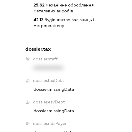
25.62
механічне оброблення
металевих виробів
42.12
будівництво залізниць і
метрополітену
dossier.tax
dossier.staff
XXXXXXXXXX
dossier.taxDebt
dossier.missingData
dossier.esvDebt
dossier.missingData
dossier.ndsPayer