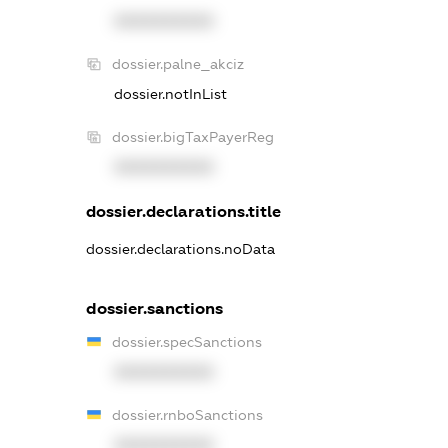
XXXXXXXXXX
dossier.palne_akciz
dossier.notInList
dossier.bigTaxPayerReg
XXXXXXXXXX
dossier.declarations.title
dossier.declarations.noData
dossier.sanctions
dossier.specSanctions
XXXXXXXXXX
dossier.rnboSanctions
XXXXXXXXXX