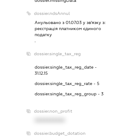
dossier.missingData
dossier.ndsAnnul
Анульовано з 01.07.03 у зв'язку з:
реєстрацiя платником єдиного
податку
.
dossier.single_tax_reg
dossier.single_tax_reg_date -
31.12.15
dossier.single_tax_reg_rate - 5
dossier.single_tax_reg_group - 3
dossier.non_profit
XXXXXXXXXX
dossier.budget_dotation