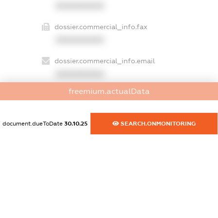
XXXXXXXXXX
dossier.commercial_info.fax
XXXXXXXXXX
dossier.commercial_info.email
XXXXXXXXXX
freemium.actualData
dossier.commercial_info.website
XXXXXXXXXX
document.dueToDate
30.10.25
SEARCH.ONMONITORING
dossier.commercial_info.activity
XXXXXXXXXX
freemium.exampleText_1
freemium.exampleText_2
freemium.anonymousPerSearch2
FREEMIUM.DETAILS