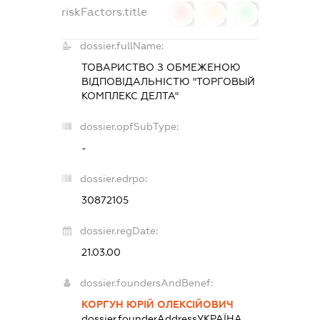
riskFactors.title
0
0
0
dossier.fullName:
ТОВАРИСТВО З ОБМЕЖЕНОЮ
ВІДПОВІДАЛЬНІСТЮ "ТОРГОВЫЙ
КОМПЛЕКС ДЕЛТА"
dossier.opfSubType:
-
dossier.edrpo:
30872105
dossier.regDate:
21.03.00
dossier.foundersAndBenef:
КОРГУН ЮРІЙ ОЛЕКСІЙОВИЧ
dossier.founderAddress
УКРАЇНА,