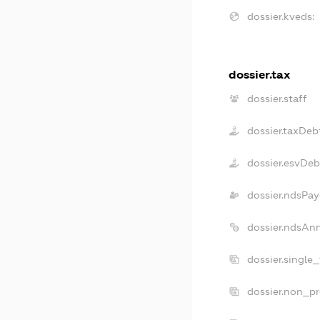
dossier.kveds:
dossier.tax
dossier.staff
dossier.taxDeb
dossier.esvDeb
dossier.ndsPay
dossier.ndsAn
dossier.single
dossier.non_pr