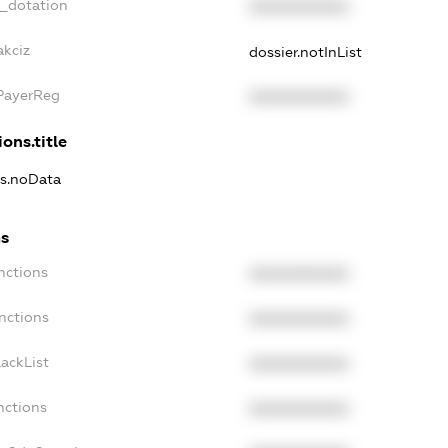
t_dotation
XXXXXXXXXX
akciz
dossier.notInList
xPayerReg
XXXXXXXXXX
ons.title
ns.noData
ns
nctions
XXXXXXXXXX
nctions
XXXXXXXXXX
ackList
XXXXXXXXXX
nctions
XXXXXXXXXX