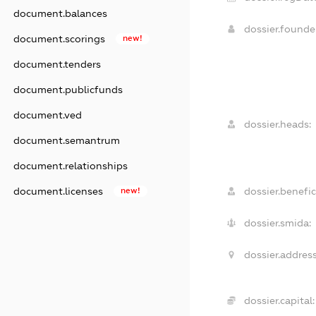
document.balances
dossier.found
document.scorings
new!
document.tenders
document.publicfunds
document.ved
dossier.heads:
document.semantrum
document.relationships
dossier.benefic
document.licenses
new!
dossier.smida:
dossier.address
dossier.capital: