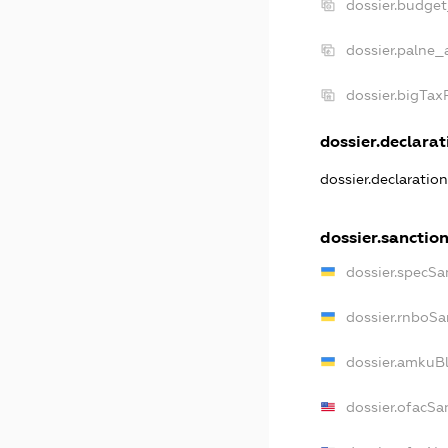
dossier.budge
dossier.palne_
dossier.bigTa
dossier.declarati
dossier.declaratio
dossier.sanctio
dossier.specSa
dossier.rnboSa
dossier.amkuBl
dossier.ofacSa