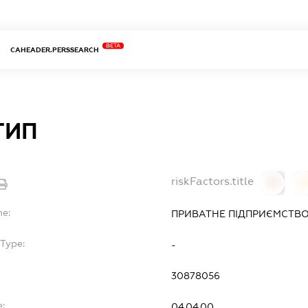
BETA
CAHEADER.PERSSEARCH
ТИП
riskFactors.title
0
0
me:
ПРИВАТНЕ ПІДПРИЄМСТВО
bType:
-
30878056
e:
04.04.00