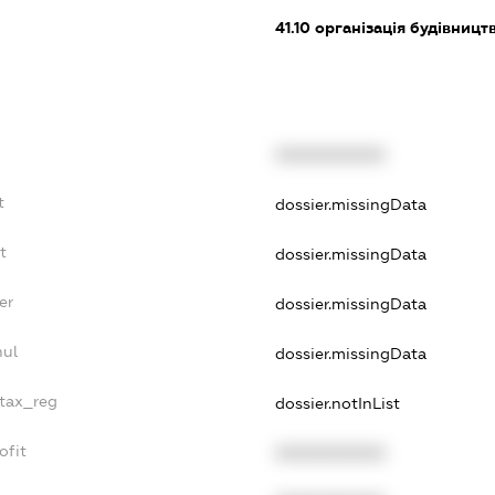
41.10
організація будівницт
XXXXXXXXXX
t
dossier.missingData
t
dossier.missingData
er
dossier.missingData
nul
dossier.missingData
_tax_reg
dossier.notInList
ofit
XXXXXXXXXX