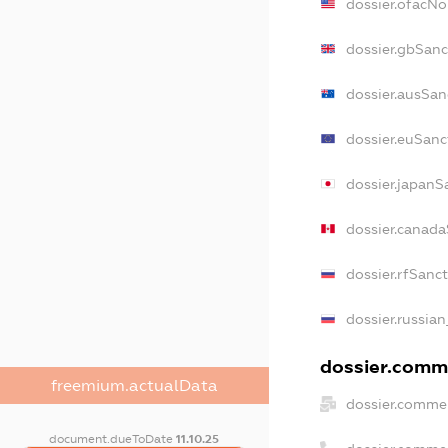
dossier.ofacN
dossier.gbSanc
dossier.ausSan
dossier.euSanc
dossier.japanS
dossier.canad
dossier.rfSanc
dossier.russian
dossier.comme
freemium.actualData
dossier.commer
document.dueToDate
11.10.25