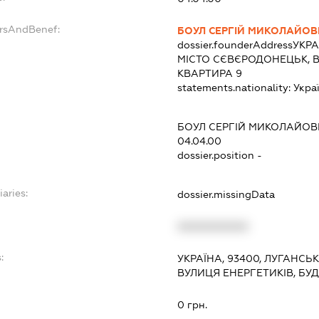
ersAndBenef:
БОУЛ СЕРГІЙ МИКОЛАЙО
dossier.founderAddress
УКРА
МІСТО СЄВЄРОДОНЕЦЬК, В
КВАРТИРА 9
statements.nationality:
Укра
БОУЛ СЕРГІЙ МИКОЛАЙО
04.04.00
dossier.position -
iaries:
dossier.missingData
XXXXXXXXXX
:
УКРАЇНА, 93400, ЛУГАНСЬ
ВУЛИЦЯ ЕНЕРГЕТИКІВ, БУД
0 грн.