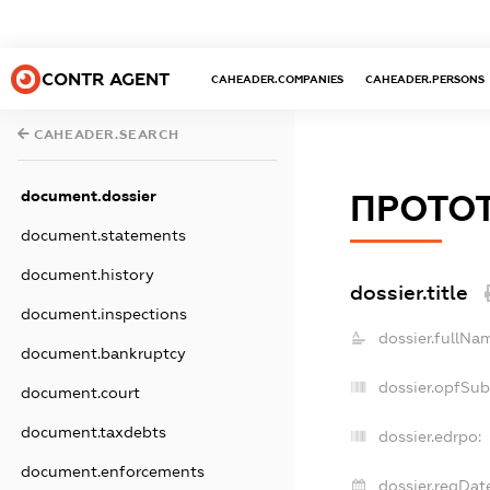
CONTR AGENT
CAHEADER.COMPANIES
CAHEADER.PERSONS
CAHEADER.SEARCH
document.dossier
ПРОТО
document.statements
document.history
dossier.title
document.inspections
dossier.fullNa
document.bankruptcy
dossier.opfSu
document.court
document.taxdebts
dossier.edrpo:
document.enforcements
dossier.regDat