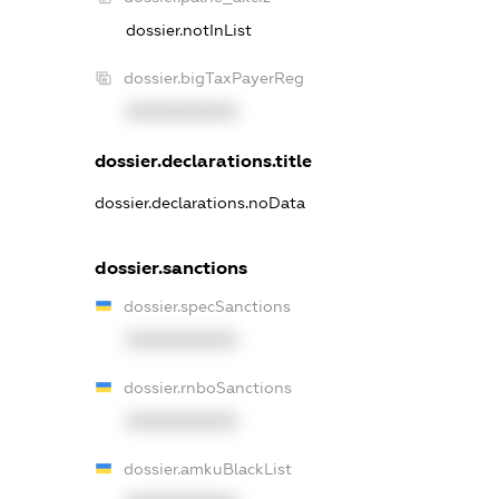
dossier.notInList
dossier.bigTaxPayerReg
XXXXXXXXXX
dossier.declarations.title
dossier.declarations.noData
dossier.sanctions
dossier.specSanctions
XXXXXXXXXX
dossier.rnboSanctions
XXXXXXXXXX
dossier.amkuBlackList