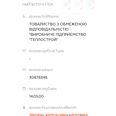
riskFactors.title
0
0
0
dossier.fullName:
ТОВАРИСТВО З ОБМЕЖЕНОЮ
ВІДПОВІДАЛЬНІСТЮ
"ВИРОБНИЧЕ ПІДПРИЄМСТВО
"ТЕПЛОСТРОЙ"
dossier.opfSubType:
-
dossier.edrpo:
30878348
dossier.regDate:
14.05.00
dossier.foundersAndBenef:
ДРОКІН АНТОН МИХАЙЛОВИЧ