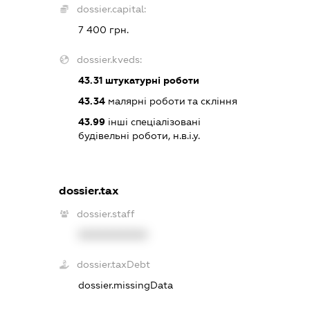
dossier.capital:
7 400 грн.
dossier.kveds:
43.31
штукатурні роботи
43.34
малярні роботи та скління
43.99
інші спеціалізовані
будівельні роботи, н.в.і.у.
dossier.tax
dossier.staff
XXXXXXXXXX
dossier.taxDebt
dossier.missingData