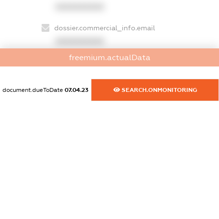
XXXXXXXXXX
dossier.commercial_info.email
XXXXXXXXXX
freemium.actualData
dossier.commercial_info.website
XXXXXXXXXX
document.dueToDate
07.04.23
SEARCH.ONMONITORING
dossier.commercial_info.activity
XXXXXXXXXX
freemium.exampleText_1
freemium.exampleText_2
freemium.anonymousPerSearch2
FREEMIUM.DETAILS
FREEMIUM.REGISTER