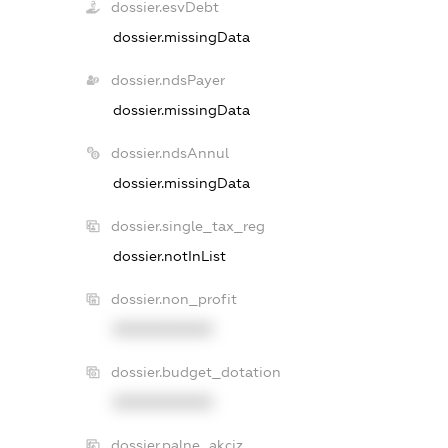
dossier.esvDebt
dossier.missingData
dossier.ndsPayer
dossier.missingData
dossier.ndsAnnul
dossier.missingData
dossier.single_tax_reg
dossier.notInList
dossier.non_profit
XXXXXXXXXX
dossier.budget_dotation
XXXXXXXXXX
dossier.palne_akciz