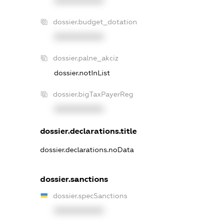
XXXXXXXXXX
dossier.budget_dotation
XXXXXXXXXX
dossier.palne_akciz
dossier.notInList
dossier.bigTaxPayerReg
XXXXXXXXXX
dossier.declarations.title
dossier.declarations.noData
dossier.sanctions
dossier.specSanctions
XXXXXXXXXX