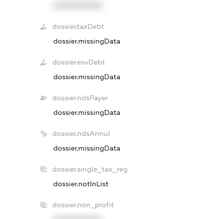
XXXXXXXXXX
dossier.taxDebt
dossier.missingData
dossier.esvDebt
dossier.missingData
dossier.ndsPayer
dossier.missingData
dossier.ndsAnnul
dossier.missingData
dossier.single_tax_reg
dossier.notInList
dossier.non_profit